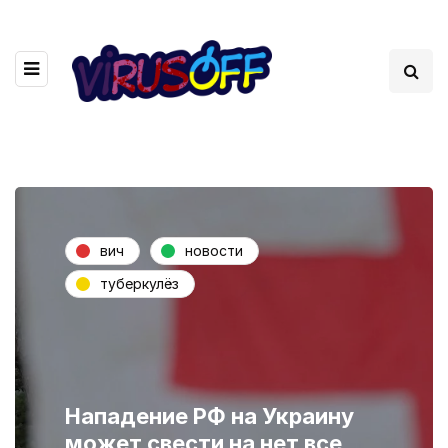
вич
новости
туберкулёз
Нападение РФ на Украину
может свести на нет все