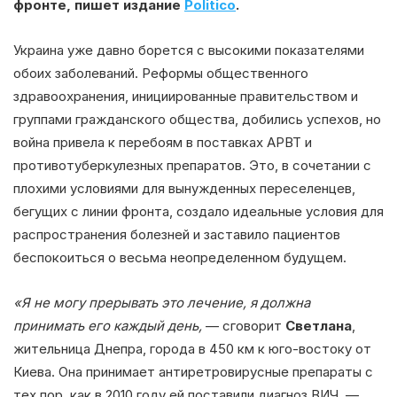
фронте, пишет издание
Politico
.
Украина уже давно борется с высокими показателями
обоих заболеваний. Реформы общественного
здравоохранения, инициированные правительством и
группами гражданского общества, добились успехов, но
война привела к перебоям в поставках АРВТ и
противотуберкулезных препаратов. Это, в сочетании с
плохими условиями для вынужденных переселенцев,
бегущих с линии фронта, создало идеальные условия для
распространения болезней и заставило пациентов
беспокоиться о весьма неопределенном будущем.
«Я не могу прерывать это лечение, я должна
принимать его каждый день,
— сговорит
Светлана
,
жительница Днепра, города в 450 км к юго-востоку от
Киева. Она принимает антиретровирусные препараты с
тех пор, как в 2010 году ей поставили диагноз ВИЧ. —