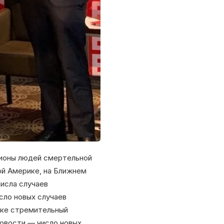
лионы людей смертельной
ой Америке, на Ближнем
исла случаев
сло новых случаев
ике стремительный
новости — число новых