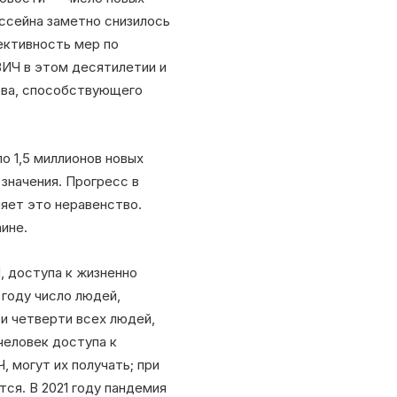
ссейна заметно снизилось
ективность мер по
ИЧ в этом десятилетии и
тва, способствующего
о 1,5 миллионов новых
 значения. Прогресс в
яет это неравенство.
аине.
, доступа к жизненно
 году число людей,
ри четверти всех людей,
человек доступа к
 могут их получать; при
ся. В 2021 году пандемия