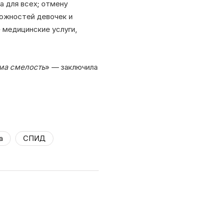
а для всех; отмену
можностей девочек и
 медицинские услуги,
има смелость
» — заключила
а
СПИД