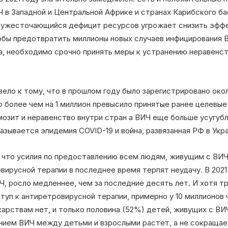
 в Западной и Центральной Африке и странах Карибского ба
х ужесточающийся дефицит ресурсов угрожает снизить эфф
бы предотвратить миллионы новых случаев инфицирования В
 необходимо срочно принять меры к устранению неравенс
ело к тому, что в прошлом году было зарегистрировано окол
о более чем на 1 миллион превысило принятые ранее целевые
озит и неравенство внутри стран а ВИЧ еще больше усугубл
азывается эпидемия COVID-19 и война, развязанная РФ в Укр
 что усилия по предоставлению всем людям, живущим с ВИЧ
ирусной терапии в последнее время терпят неудачу. В 2021
, росло медленнее, чем за последние десять лет. И хотя т
уп к антиретровирусной терапии, примерно у 10 миллионов 
рствам нет, и только половина (52%) детей, живущих с ВИЧ,
нием ВИЧ между детьми и взрослыми растет, а не сокращает