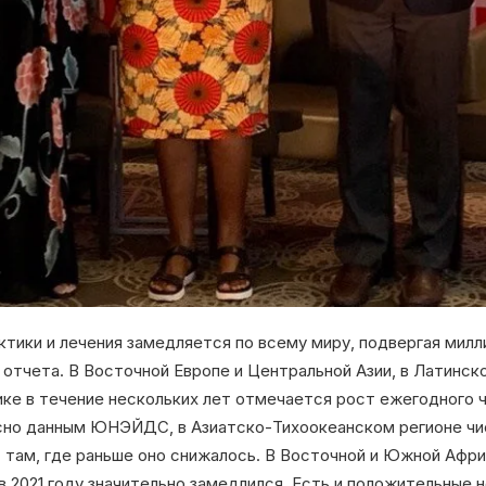
ктики и лечения замедляется по всему миру, подвергая мил
 отчета. В Восточной Европе и Центральной Азии, в Латинск
ке в течение нескольких лет отмечается рост ежегодного ч
сно данным ЮНЭЙДС, в Азиатско-Тихоокеанском регионе чи
 там, где раньше оно снижалось. В Восточной и Южной Афр
 2021 году значительно замедлился. Есть и положительные 