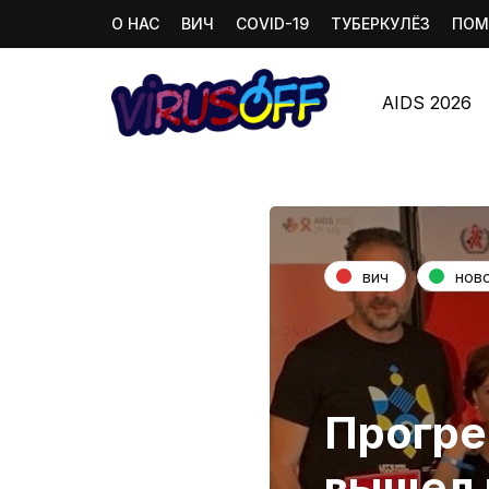
О НАС
ВИЧ
COVID-19
ТУБЕРКУЛЁЗ
ПОМ
AIDS 2026
вич
нов
Прогре
вышел 