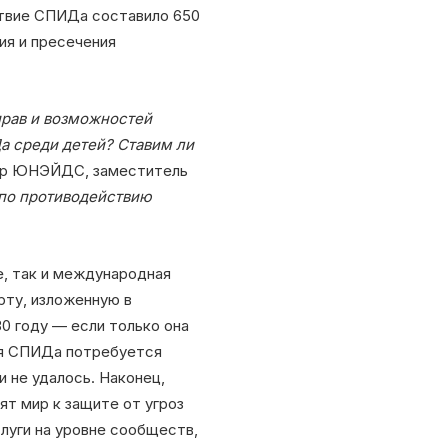
ствие СПИДа составило 650
ия и пресечения
прав и возможностей
а среди детей? Ставим ли
тор ЮНЭЙДС, заместитель
 по противодействию
е, так и международная
рту, изложенную в
0 году — если только она
ния СПИДа потребуется
и не удалось. Наконец,
т мир к защите от угроз
луги на уровне сообществ,