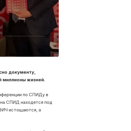
сно документу,
й миллионы жизней.
нференции по СПИДу в
т на СПИД находятся под
 ВИЧ истощаются, а