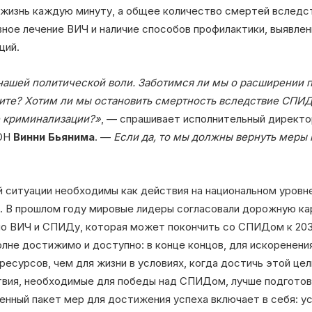
жизнь каждую минуту, а общее количество смертей вслед
ное лечение ВИЧ и наличие способов профилактики, выявлен
ций.
ашей политической воли. Заботимся ли мы о расширении 
щите? Хотим ли мы остановить смертность вследствие СПИД
 криминализации?»
, — спрашивает исполнительный дирек
ООН
Винни Бьянима
. —
Если да, то мы должны вернуть меры
 ситуации необходимы как действия на национальном уровн
а. В прошлом году мировые лидеры согласовали дорожную ка
по ВИЧ и СПИДу, которая может покончить со СПИДом к 203
олне достижимо и доступно: в конце концов, для искорене
есурсов, чем для жизни в условиях, когда достичь этой цел
твия, необходимые для победы над СПИДом, лучше подготовя
нный пакет мер для достижения успеха включает в себя: ус