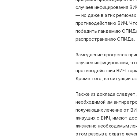
случаев инфицирования ВИЧ
— но даже в этих региона
противодействию ВИЧ. Что
победить пандемию СПИДа,
распространению СПИДа.
Замедление прогресса прив
случаев инфицирования, чт
противодействии ВИЧ торм
Кроме того, на ситуации ск
Также из доклада следует,
необходимой им антиретров
получающих лечение от ВИЧ
живущих с ВИЧ, имеют дост
жизненно необходимым лека
этом разрыв в охвате лече