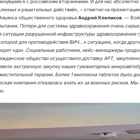
олкнувшейся с российским вторжением. И для нас абсолютно 
ленных и решительных действий», – отметил на презентации
Альянса общественного здоровья
Андрей Клепиков
. — В
ой
ытания. Потери для системы здравоохранения очень серьез
в ситуации разрушенной инфраструктуры здравоохранения 
опорой для противодействия ВИЧ…» ситуациях, когда други
ворит «да». Социальные работники, кейс-менеджеры прод
ражданское общество осуществило доставку АРТ, закуплен
вели экстренную закупку наших гуманитарных микроавтоб
местительной терапии. Более 1 миллиона таблеток было дос
ская компания отказалась ехать из-за военных рисков. Мы
ю.