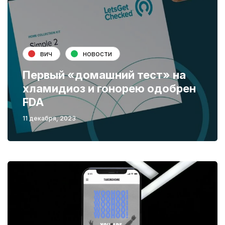
вич
новости
Первый «домашний тест» на
хламидиоз и гонорею одобрен
FDA
11 декабря, 2023