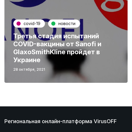
covid-19
новости
Третья стадия испытаний
COVID-вакцины от Sanofi и
GlaxoSmithKline пройдет в
Украине
28 октября, 2021
Региональная онлайн-платформа VirusOFF