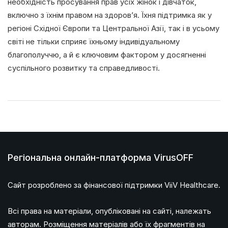
необхідність просування прав усіх жінок і дівчаток,
включно з їхнім правом на здоров’я. Їхня підтримка як у
регіоні Східної Європи та Центральної Азії, так і в усьому
світі не тільки сприяє їхньому індивідуальному
благополуччю, а й є ключовим фактором у досягненні
суспільного розвитку та справедливості.
Регіональна онлайн-платформа VirusOFF
Сайт розроблено за фінансової підтримки ViiV Healthcare.
Всі права на матеріали, опубліковані на сайті, належать
авторам. Розміщення матеріалів або їх фрагментів на