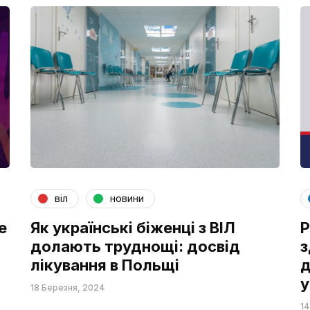
віл
новини
е
Як українські біженці з ВІЛ
Р
долають труднощі: досвід
з
лікування в Польщі
д
у
18 Березня, 2024
14