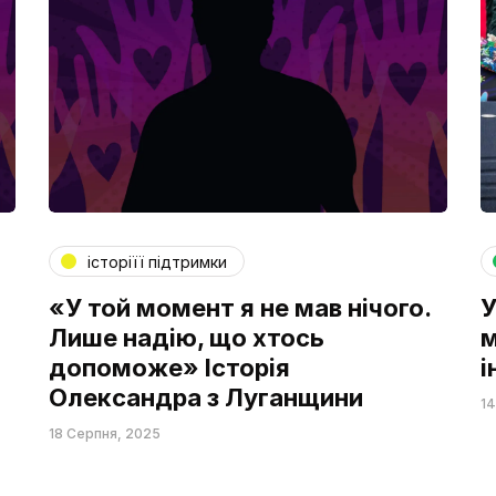
історіїї підтримки
«У той момент я не мав нічого.
У
Лише надію, що хтось
м
допоможе» Історія
і
Олександра з Луганщини
14
18 Серпня, 2025