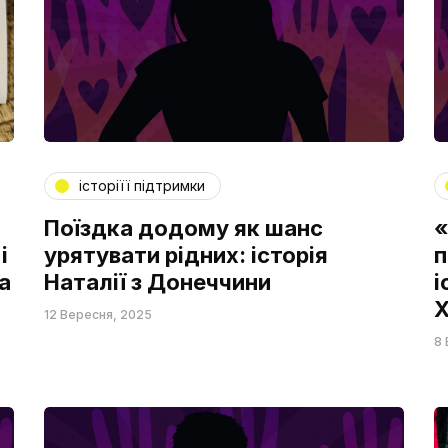
історіїї підтримки
Поїздка додому як шанс
«
і
урятувати рідних: історія
п
а
Наталії з Донеччини
і
Х
12 Вересня, 2025
8 