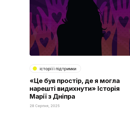
історіїї підтримки
«Це був простір, де я могла
нарешті видихнути» Історія
Марії з Дніпра
28 Серпня, 2025