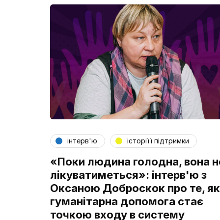
інтерв'ю
історіїї підтримки
«Поки людина голодна, вона н
лікуватиметься»: інтерв'ю з
Оксаною Доброскок про те, як
гуманітарна допомога стає
точкою входу в систему