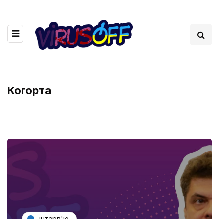
Когорта
інтерв'ю