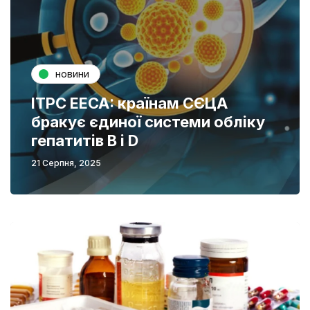
новини
ITPC EECA: країнам СЄЦА
бракує єдиної системи обліку
гепатитів В і D
21 Серпня, 2025