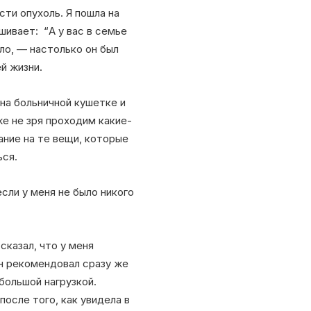
сти опухоль. Я пошла на
шивает: “А у вас в семье
ло, — настолько он был
й жизни.
 на больничной кушетке и
же не зря проходим какие-
ание на те вещи, которые
ься.
если у меня не было никого
сказал, что у меня
Он рекомендовал сразу же
большой нагрузкой.
после того, как увидела в