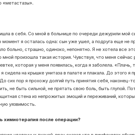
о «метастазы».
ришла в себя. Со мной в больнице по очереди дежурили мой с
о момент я осталась одна: сын уже ушел, а подруга еще не п
ло больно, страшно, одиноко, непонятно. Я не хотела все эт
о мной произошла такая история. Чувствуя, что меня сейчас 
втке, которая у меня появилась, когда я заболела. «Плачь, 
 я сидела на крышке унитаза в палате и плакала. До этого я
До сих пор я прохожу долгий путь принятия себя, наконец-т
ить, не быть сильной, не прятать свою боль, быть глупой. По
защитная стена из непрожитых эмоций и переживаний, котор
мную уязвимость.
ь химиотерапия после операции?
опсию удаленных тканей, врач сказал что в лимфоузлах обна