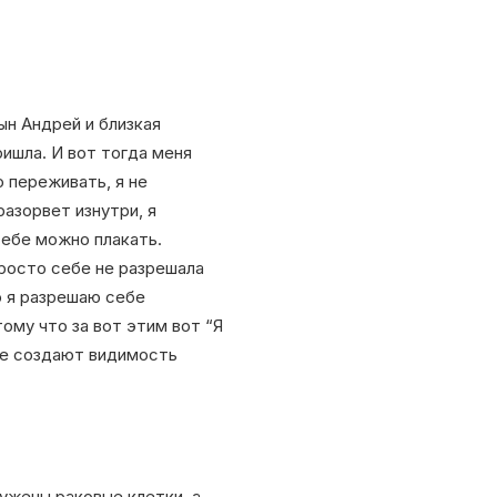
ын Андрей и близкая
ришла. И вот тогда меня
о переживать, я не
разорвет изнутри, я
тебе можно плакать.
 просто себе не разрешала
о я разрешаю себе
тому что за вот этим вот “Я
ые создают видимость
ружены раковые клетки, а