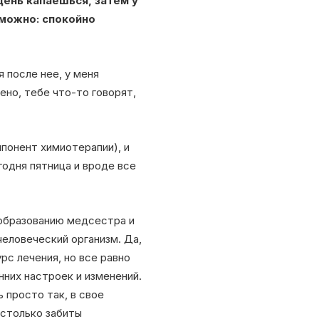
день капаешься, затем у
зможно: спокойно
 после нее, у меня
но, тебе что-то говорят,
понент химиотерапии), и
годня пятница и вроде все
 образованию медсестра и
 человеческий организм. Да,
с лечения, но все равно
нних настроек и изменений.
 просто так, в свое
астолько забиты