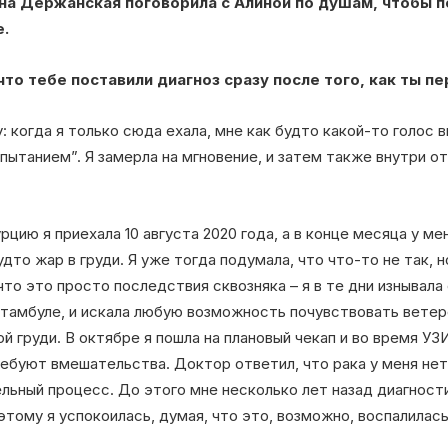
ена Держанская поговорила с Алиной по душам, чтобы п
е.
 что тебе поставили диагноз сразу после того, как ты п
: когда я только сюда ехала, мне как будто какой-то голос в
пытанием”. Я замерла на мгновение, и затем также внутри от
рцию я приехала 10 августа 2020 года, а в конце месяца у м
дто жар в груди. Я уже тогда подумала, что что-то не так, 
что это просто последствия сквозняка – я в те дни изнывала
тамбуле, и искала любую возможность почувствовать ветеро
й груди. В октябре я пошла на плановый чекап и во время УЗИ
ебуют вмешательства. Доктор ответил, что рака у меня нет
льный процесс. До этого мне несколько лет назад диагност
тому я успокоилась, думая, что это, возможно, воспалилась