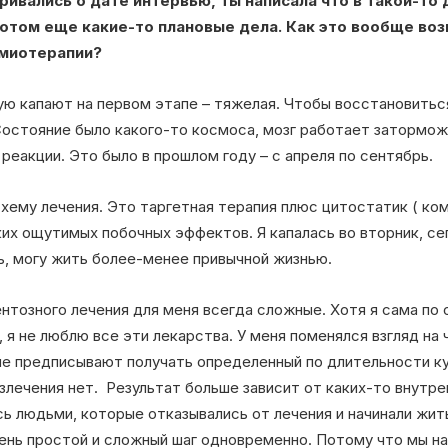
ривались о дате интервью, ты написала что в такой-то 
потом еще какие-то плановые дела. Как это вообще во
имиотерапии?
ю капают на первом этапе – тяжелая. Чтобы восстановиться
остояние было какого-то космоса, мозг работает заторможе
 реакции. Это было в прошлом году – с апреля по сентябрь.
хему лечения. Это таргетная терапия плюс цитостатик ( ком
ких ощутимых побочных эффектов. Я капалась во вторник, се
ь, могу жить более-менее привычной жизнью.
тозного лечения для меня всегда сложные. Хотя я сама по
, я не люблю все эти лекарства. У меня поменялся взгляд на
е предписывают получать определенный по длительности кур
злечения нет. Результат больше зависит от каких-то внутре
ь людьми, которые отказывались от лечения и начинали жить
чень простой и сложный шаг одновременно. Потому что мы н