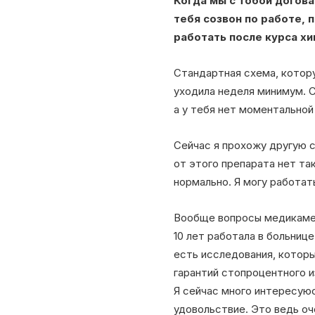
Когда мы с тобой догова
тебя созвон по работе, 
работать после курса х
Стандартная схема, котору
уходила неделя минимум. С
а у тебя нет моментальной
Сейчас я прохожу другую с
от этого препарата нет та
нормально. Я могу работат
Вообще вопросы медикамен
10 лет работала в больнице
есть исследования, которы
гарантий стопроцентного и
Я сейчас много интересуюс
удовольствие. Это ведь о