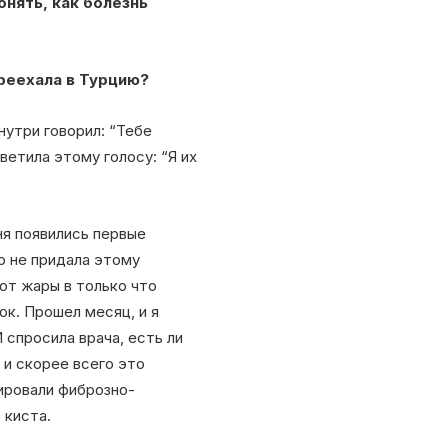
онять, как болезнь
ереехала в Турцию?
нутри говорил: “Тебе
ветила этому голосу: “Я их
еня появились первые
но не придала этому
 от жары в только что
к. Прошел месяц, и я
 спросила врача, есть ли
 и скорее всего это
ировали фиброзно-
 киста.