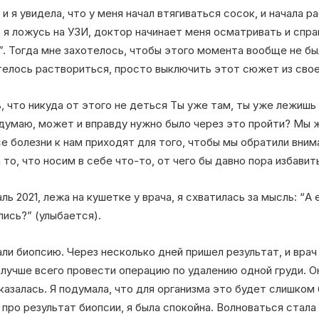
 я увидела, что у меня начал втягиваться сосок, и начала ра
 я ложусь на УЗИ, доктор начинает меня осматривать и спра
”. Тогда мне захотелось, чтобы этого момента вообще не бы
телось раствориться, просто выключить этот сюжет из свое
, что никуда от этого не деться Ты уже там, ты уже лежишь
 думаю, может и вправду нужно было через это пройти? Мы 
се болезни к нам приходят для того, чтобы мы обратили вним
 то, что носим в себе что-то, от чего бы давно пора избавит
ь 2021, лежа на кушетке у врача, я схватилась за мысль: “А 
лись?” (улыбается).
ли биопсию. Через несколько дней пришел результат, и врач 
 лучше всего провести операцию по удалению одной груди. 
казалась. Я подумала, что для организма это будет слишком 
про результат биопсии, я была спокойна. Волноваться стала 