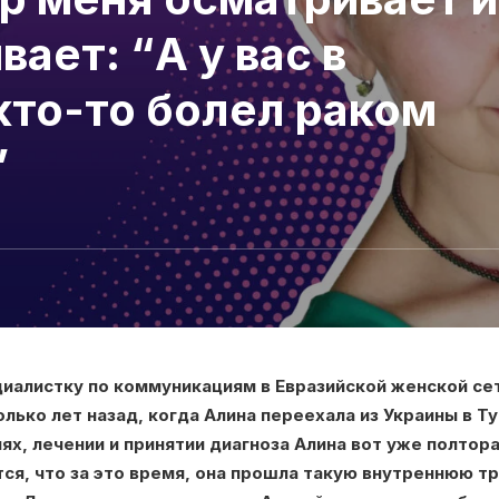
ает: “А у вас в
кто-то болел раком
”
циалистку по коммуникациям в Евразийской женской сет
олько лет назад, когда Алина переехала из Украины в Т
ях, лечении и принятии диагноза Алина вот уже полтора
тся, что за это время, она прошла такую внутреннюю т