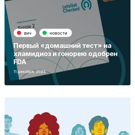
вич
новости
Первый «домашний тест» на
хламидиоз и гонорею одобрен
FDA
11 декабря, 2023