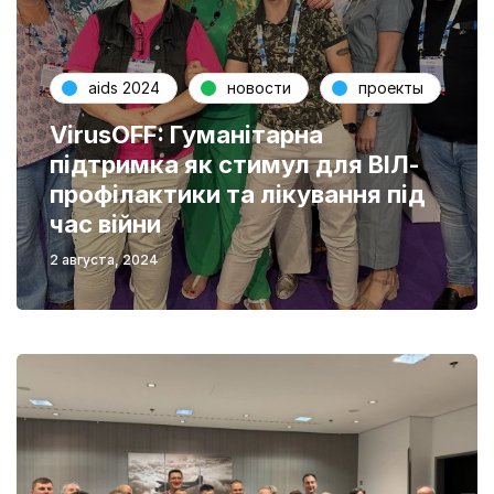
aids 2024
новости
проекты
VirusOFF: Гуманітарна
підтримка як стимул для ВІЛ-
профілактики та лікування під
час війни
2 августа, 2024