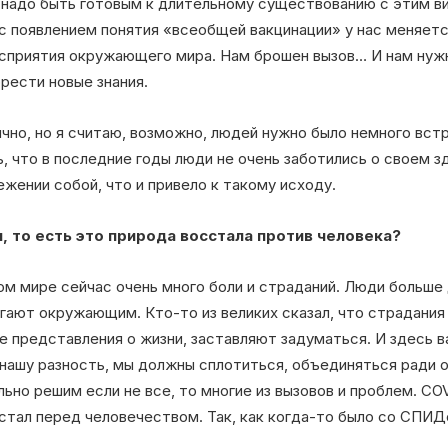
 надо быть готовым к длительному существованию с этим в
 с появлением понятия «всеобщей вакцинации» у нас меняетс
восприятия окружающего мира. Нам брошен вызов… И нам нуж
брести новые знания.
чно, но я считаю, возможно, людей нужно было немного вст
, что в последние годы люди не очень заботились о своем 
жении собой, что и привело к такому исходу.
, то есть это природа восстала против человека?
м мире сейчас очень много боли и страданий. Люди больше
ают окружающим. Кто-то из великих сказал, что страдания
 представления о жизни, заставляют задуматься. И здесь в
нашу разность, мы должны сплотиться, объединяться ради о
ьно решим если не все, то многие из вызовов и проблем. COV
стал перед человечеством. Так, как когда-то было со СПИ