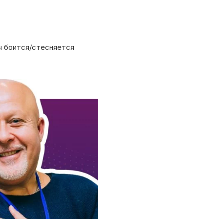
ач боится/стесняется