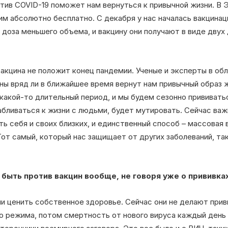
отив COVID-19 поможет нам вернуться к привычной жизни. В
 абсолютно бесплатно. С декабря у нас началась вакцинаци
я доза меньшего объема, и вакцину они получают в виде двух
вакцина не положит конец пандемии. Ученые и эксперты в об
ы вряд ли в ближайшее время вернут нам привычный образ ж
какой-то длительный период, и мы будем сезонно прививаться
бливаться к жизни с людьми, будет мутировать. Сейчас важ
ть себя и своих близких, и единственный способ – массовая 
от самый, который нас защищает от других заболеваний, таки
с быть против вакцин вообще, не говоря уже о прививка
 ценить собственное здоровье. Сейчас они не делают прив
 режима, потом смертность от нового вируса каждый день 