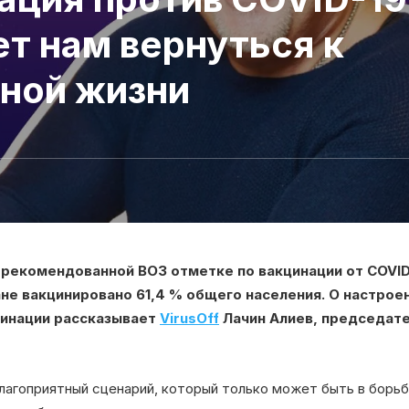
т нам вернуться к
ной жизни
 рекомендованной ВОЗ отметке по вакцинации от COVID-
ане вакцинировано 61,4 % общего населения. О настрое
цинации рассказывает
VirusOff
Лачин Алиев, председат
агоприятный сценарий, который только может быть в борьб