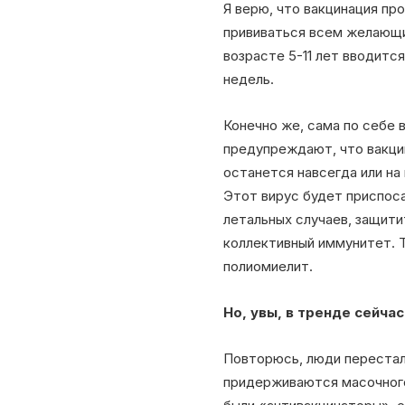
Я верю, что вакцинация пр
прививаться всем желающим
возрасте 5-11 лет вводитс
недель.
Конечно же, сама по себе 
предупреждают, что вакцин
останется навсегда или на 
Этот вирус будет приспоса
летальных случаев, защити
коллективный иммунитет. Т
полиомиелит.
Но, увы, в тренде сейча
Повторюсь, люди перестали
придерживаются масочного