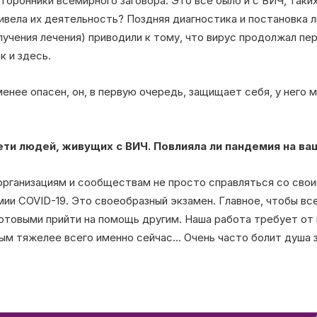
торонники всемирного заговора. Это все было и с ВИЧ, таки
ивела их деятельность? Поздняя диагностика и постановка л
олучения лечения) приводили к тому, что вирус продолжал пе
к и здесь.
енее опасен, он, в первую очередь, защищает себя, у него
ети людей, живущих с ВИЧ. Повлияла ли пандемия на в
организациям и сообществам не просто справляться со свои
ии COVID-19. Это своеобразный экзамен. Главное, чтобы вс
отовыми прийти на помощь другим. Наша работа требует от 
ым тяжелее всего именно сейчас… Очень часто болит душа з