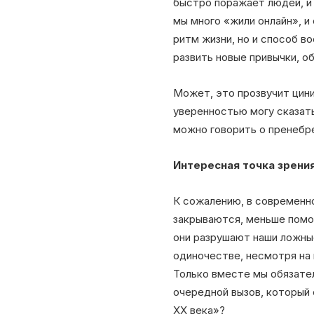
быстро поражает людей, и
мы много «жили онлайн», и
ритм жизни, но и способ 
развить новые привычки, о
Может, это прозвучит цини
уверенностью могу сказать
можно говорить о пренебре
Интересная точка зрения
К сожалению, в современно
закрываются, меньше помог
они разрушают наши ложные
одиночестве, несмотря на 
Только вместе мы обязател
очередной вызов, который 
XX века»?