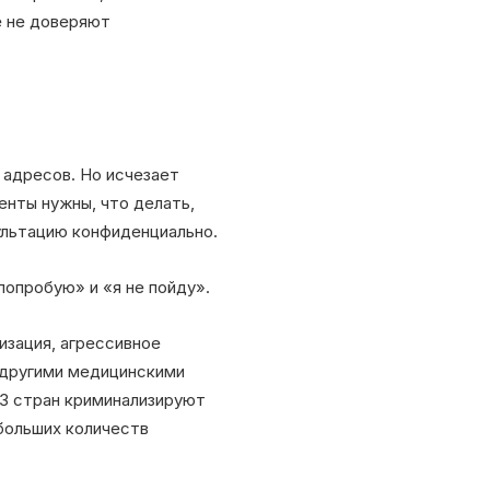
е не доверяют
 адресов. Но исчезает
енты нужны, что делать,
сультацию конфиденциально.
опробую» и «я не пойду».
изация, агрессивное
 другими медицинскими
 13 стран криминализируют
больших количеств