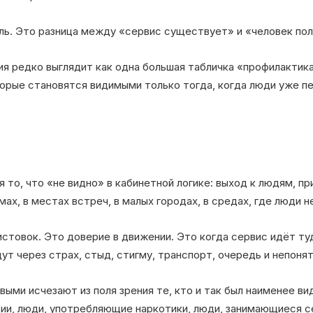
аль. Это разница между «сервис существует» и «человек по
я редко выглядит как одна большая табличка «профилактика
торые становятся видимыми только тогда, когда люди уже 
то, что «не видно» в кабинетной логике: выход к людям, п
мах, в местах встреч, в малых городах, в средах, где люди н
истовок. Это доверие в движении. Это когда сервис идёт туд
ут через страх, стыд, стигму, транспорт, очередь и непоня
рвыми исчезают из поля зрения те, кто и так был наименее в
ции, люди, употребляющие наркотики, люди, занимающиеся 