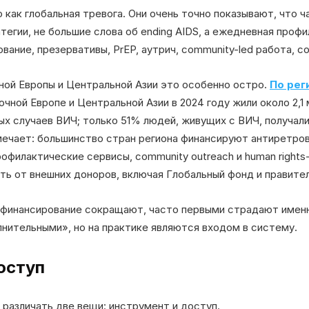
 как глобальная тревога. Они очень точно показывают, что 
атегии, не большие слова об ending AIDS, а ежедневная проф
ание, презервативы, PrEP, аутрич, community-led работа, с
ной Европы и Центральной Азии это особенно остро.
По рег
точной Европе и Центральной Азии в 2024 году жили около 2,1
ых случаев ВИЧ; только 51% людей, живущих с ВИЧ, получали
ечает: большинство стран региона финансируют антиретров
рофилактические сервисы, community outreach и human right
ть от внешних доноров, включая Глобальный фонд и правите
да финансирование сокращают, часто первыми страдают имен
нительными», но на практике являются входом в систему.
оступ
различать две вещи: инструмент и доступ.