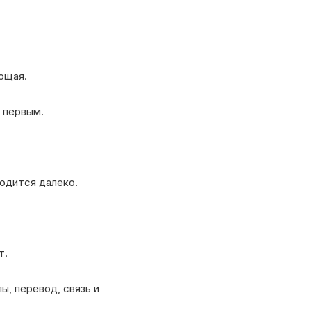
ющая.
 первым.
одится далеко.
т.
ы, перевод, связь и