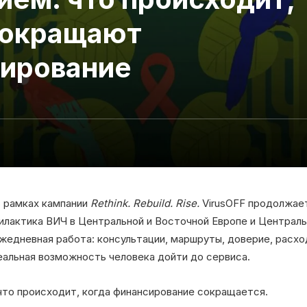
сокращают
ирование
в рамках кампании
Rethink. Rebuild. Rise.
VirusOFF продолжает
илактика ВИЧ в Центральной и Восточной Европе и Централь
 ежедневная работа: консультации, маршруты, доверие, расх
альная возможность человека дойти до сервиса.
 что происходит, когда финансирование сокращается.