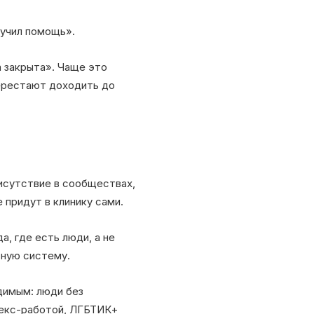
лучил помощь».
 закрыта». Чаще это
перестают доходить до
рисутствие в сообществах,
е придут в клинику сами.
а, где есть люди, а не
тную систему.
идимым: люди без
секс-работой, ЛГБТИК+