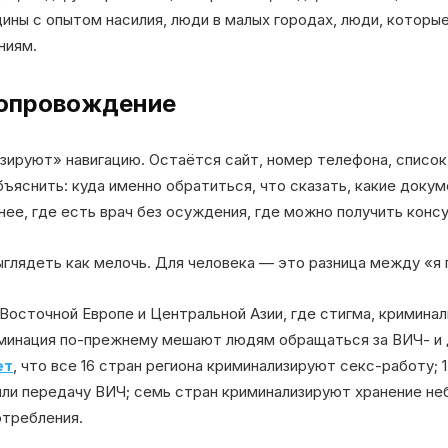
ины с опытом насилия, люди в малых городах, люди, которы
ниям.
 сопровождение
ируют» навигацию. Остаётся сайт, номер телефона, список
ъяснить: куда именно обратиться, что сказать, какие докум
снее, где есть врач без осуждения, где можно получить кон
лядеть как мелочь. Для человека — это разница между «я п
Восточной Европе и Центральной Азии, где стигма, криминал
минация по-прежнему мешают людям обращаться за ВИЧ- и
ет
, что все 16 стран региона криминализируют секс-работу;
или передачу ВИЧ; семь стран криминализируют хранение не
отребления.