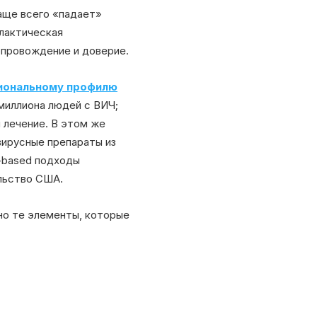
чаще всего «падает»
илактическая
опровождение и доверие.
иональному профилю
 миллиона людей с ВИЧ;
 лечение. В этом же
ирусные препараты из
s-based подходы
льство США.
но те элементы, которые