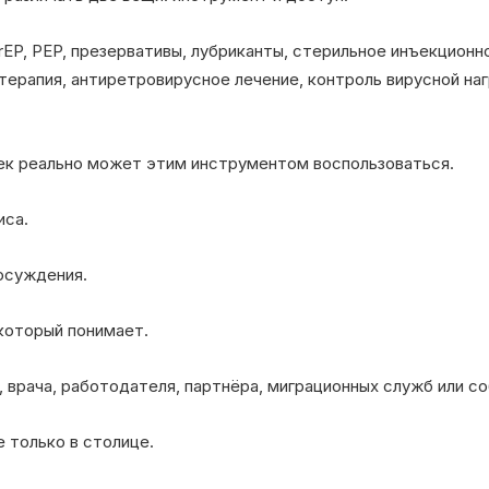
EP, PEP, презервативы, лубриканты, стерильное инъекционн
терапия, антиретровирусное лечение, контроль вирусной наг
ек реально может этим инструментом воспользоваться.
иса.
осуждения.
который понимает.
 врача, работодателя, партнёра, миграционных служб или с
 только в столице.