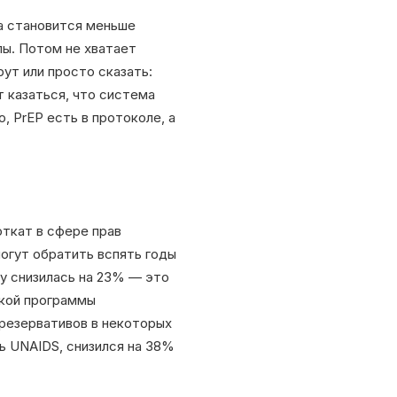
ла становится меньше
ы. Потом не хватает
ут или просто сказать:
т казаться, что система
 PrEP есть в протоколе, а
откат в сфере прав
огут обратить вспять годы
ду снизилась на 23% — это
зкой программы
презервативов в некоторых
ь UNAIDS, снизился на 38%