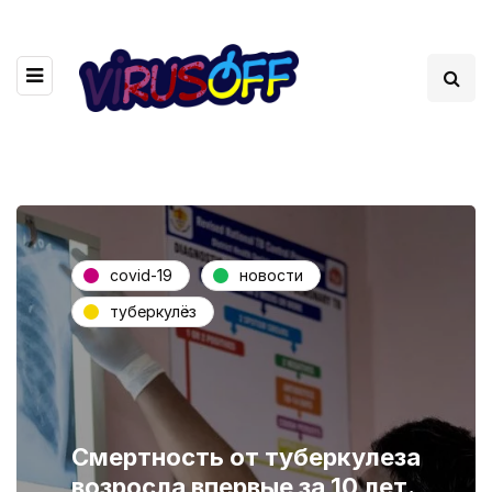
covid-19
новости
туберкулёз
Смертность от туберкулеза
возросла впервые за 10 лет.