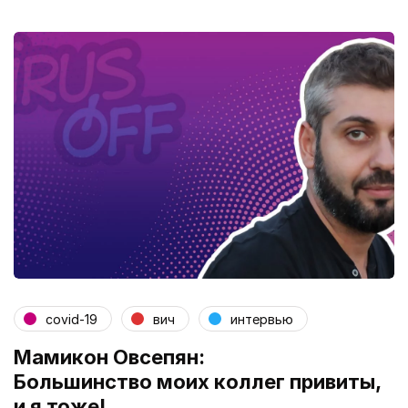
covid-19
вич
интервью
Мамикон Овсепян:
Большинство моих коллег привиты,
и я тоже!