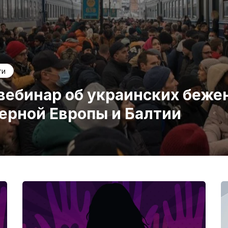
ти
 вебинар об украинских беже
верной Европы и Балтии