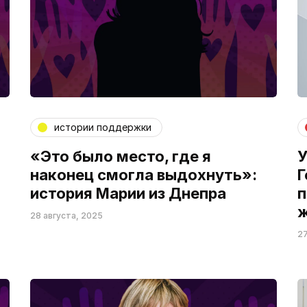
истории поддержки
«Это было место, где я
У
наконец смогла выдохнуть»:
Г
история Марии из Днепра
п
ж
28 августа, 2025
27