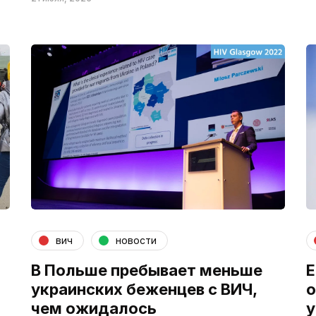
вич
новости
В Польше пребывает меньше
Е
украинских беженцев с ВИЧ,
о
чем ожидалось
у