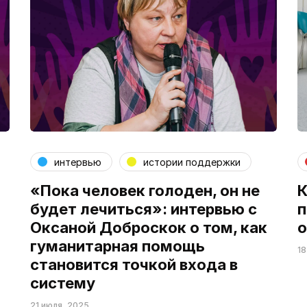
интервью
истории поддержки
«Пока человек голоден, он не
К
будет лечиться»: интервью с
п
Оксаной Доброскок о том, как
о
гуманитарная помощь
18
становится точкой входа в
систему
21 июля, 2025