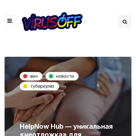
вич
новости
туберкулёз
HelpNow Hub — уникальная
«неотложка» для