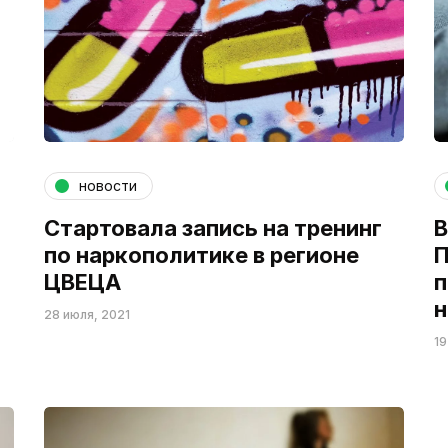
новости
Стартовала запись на тренинг
В
по наркополитике в регионе
П
ЦВЕЦА
п
н
28 июля, 2021
19