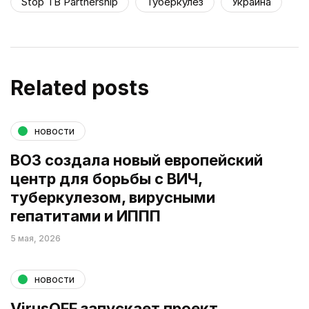
Stop TB Partnership
Туберкулез
Украина
Related posts
новости
ВОЗ создала новый европейский
центр для борьбы с ВИЧ,
туберкулезом, вирусными
гепатитами и ИППП
5 мая, 2026
новости
VirusOFF запускает проект