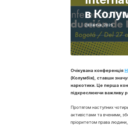
в Колум
28 Квітня, 2025
Очікувана конференція
H
(Колумбія), ставши значу
наркотики. Це перша кон
підкреслюючи важливу ро
Протягом наступних чотирьо
активістами та вченими, зб
пріоритетом права людини, 