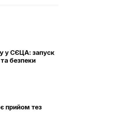
у у СЄЦА: запуск
 та безпеки
є прийом тез