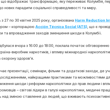
, що відображає трансформацію, яку переживає Колумбія, п
до нових парадигм соціальної справедливості та миру.
з 27 по 30 квітня 2025 року, організована
Harm Reduction Int
нером – корпорацією
Acción Técnica Social (ATS)
, що є прові
и та впровадження заходів зменшення шкоди в Колумбії.
дбулася вчора з 16:00 до 18:00, поклала початок обговоренню 
країна-виробник наркотиків, і впливу міжнародної наркополіти
 охорону здоров’я.
ає презентації, семінари, фільми та додаткові заходи, де у
дослідженнями, найкращими практиками та можливостями для
ниження шкоди і реформи наркополітики до прав людини і впли
омовців – світові лідери в галузі наркополітики, медичні прац
ють над зміною ставлення до людей, що вживають психоактивні