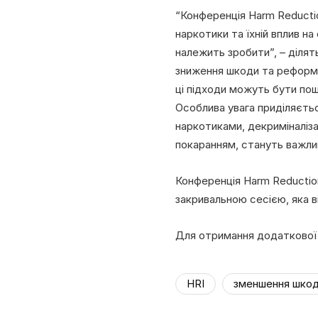
“Конференція Harm Reduction
наркотики та їхній вплив на
належить зробити”, – ділят
зниження шкоди та реформи
ці підходи можуть бути поши
Особлива увага приділяєтьс
наркотиками, декриміналіз
покаранням, стануть важли
Конференція Harm Reduction 
закривальною сесією, яка ві
Для отримання додаткової 
HRI
зменшення шко