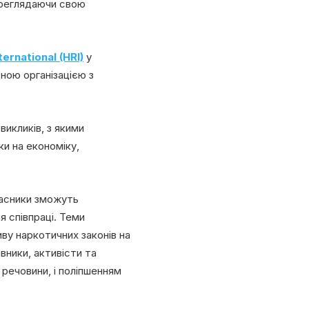
ереглядаючи свою
ernational (HRI)
у
дною організацією з
викликів, з якими
ки на економіку,
часники зможуть
 співпраці. Теми
ву наркотичних законів на
івники, активісти та
 речовини, і поліпшенням