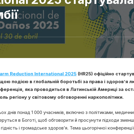
бії
arm Reduction International 2025
(HR25) офіційно стартув
щою подією в глобальній боротьбі за права і здоров’я 
ференція, яка проводиться в Латинській Америці за оста
ль регіону у світовому обговоренні наркополітики.
х днів понад 1 000 учасників, включно з політиками, медични
еруться в Боготі, щоб обговорити й просунути підходи зменш
гідність і громадське здоров’я. Тема цьогорічної конференції