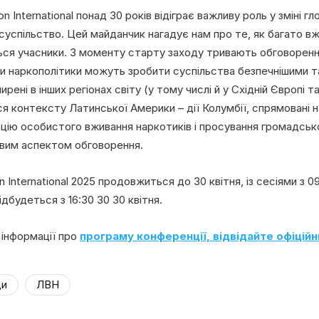
 International понад 30 років відіграє важливу роль у зміні гл
 суспільство. Цей майданчик нагадує нам про те, як багато вж
ься учасники. З моменту старту заходу тривають обговорення
 наркополітики можуть зробити суспільства безпечнішими та
рені в інших регіонах світу (у тому числі й у Східній Європі та
я контексту Латинської Америки – дії Колумбії, спрямовані на
ацію особистого вживання наркотиків і просування громадськ
вим аспектом обговорення.
International 2025 продовжиться до 30 квітня, із сесіями з 0
дбудеться з 16:30 30 30 квітня.
інформації про
програму конференції, відвідайте офіційн
ди
ЛВН