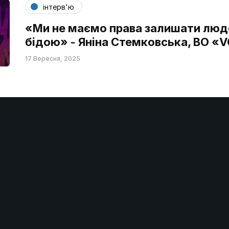
інтерв'ю
«Ми не маємо права залишати люде
бідою» - Яніна Стемковська, ВО «
17 Вересня, 2025