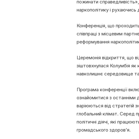
пожинати справедливість»
наркополітику і рухаючись 
Конференція, що проходить 
співпраці з місцевим парт
реформування наркополітик
Церемонія відкриття, що ві
зіштовхнулася Колумбія як 
навколишнє середовище та
Програма конференції включ
ознайомитися з останніми 
варіюються від стратегій з
глобальний клімат. Серед пр
політичні діячі, які працю
громадського здоров’я.