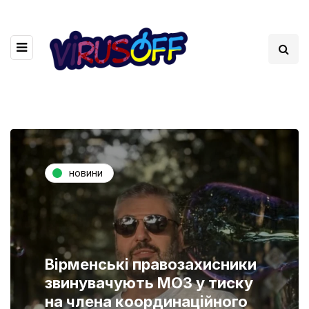
новини
Вірменські правозахисники
звинувачують МОЗ у тиску
на члена координаційного