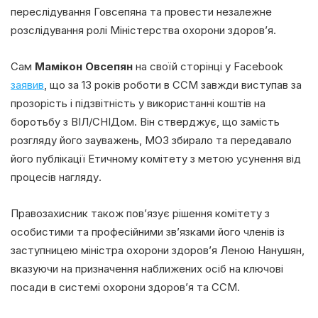
переслідування Говсепяна та провести незалежне
розслідування ролі Міністерства охорони здоров’я.
Сам
Мамікон Овсепян
на своїй сторінці у Facebook
заявив
, що за 13 років роботи в CCM завжди виступав за
прозорість і підзвітність у використанні коштів на
боротьбу з ВІЛ/СНІДом. Він стверджує, що замість
розгляду його зауважень, МОЗ збирало та передавало
його публікації Етичному комітету з метою усунення від
процесів нагляду.
Правозахисник також пов’язує рішення комітету з
особистими та професійними зв’язками його членів із
заступницею міністра охорони здоров’я Леною Нанушян,
вказуючи на призначення наближених осіб на ключові
посади в системі охорони здоров’я та CCM.