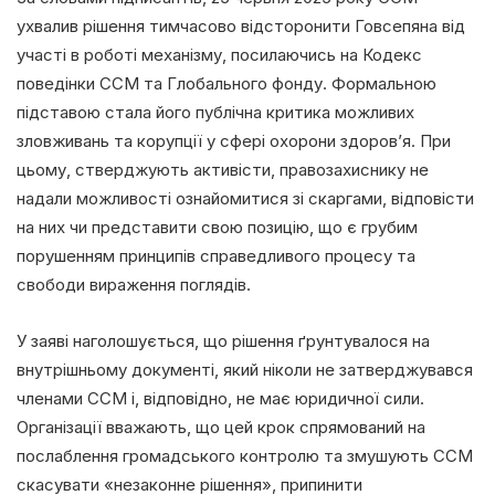
ухвалив рішення тимчасово відсторонити Говсепяна від
участі в роботі механізму, посилаючись на Кодекс
поведінки CCM та Глобального фонду. Формальною
підставою стала його публічна критика можливих
зловживань та корупції у сфері охорони здоров’я. При
цьому, стверджують активісти, правозахиснику не
надали можливості ознайомитися зі скаргами, відповісти
на них чи представити свою позицію, що є грубим
порушенням принципів справедливого процесу та
свободи вираження поглядів.
У заяві наголошується, що рішення ґрунтувалося на
внутрішньому документі, який ніколи не затверджувався
членами CCM і, відповідно, не має юридичної сили.
Організації вважають, що цей крок спрямований на
послаблення громадського контролю та змушують CCM
скасувати «незаконне рішення», припинити