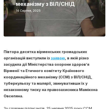
механізму з ВІЛ/СНІД
14 Серпня, 2025
Півтора десятка вірменських громадських
організацій виступили із
заявою
, в якій різко
засудила дії Міністерства охорони здоров’я
Вірменії та Етичного комітету Країнового
координаційного механізму (CCM) з ВІЛ/СНІД,
туберкульозу та малярії, звинувативши їх у
незаконному тиску на правозахисника Мамікона
Овсепяна.
За словами підписантів, 25 червня 2025 року CCM