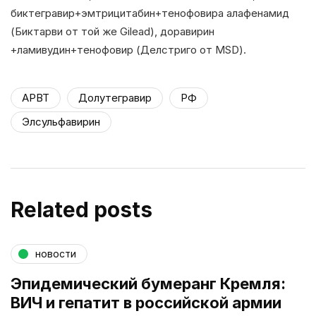
биктегравир+эмтрицитабин+тенофовира алафенамид
(Биктарви от той же Gilead), доравирин
+ламивудин+тенофовир (Делстриго от MSD).
АРВТ
Долутегравир
РФ
Элсульфавирин
Related posts
новости
Эпидемический бумеранг Кремля:
ВИЧ и гепатит в российской армии