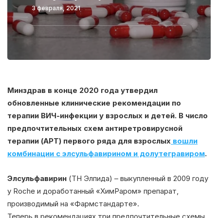
3 февраля, 2021
Минздрав в конце 2020 года утвердил
обновленные клинические рекомендации по
терапии ВИЧ-инфекции у взрослых и детей. В число
предпочтительных схем антиретровирусной
терапии (АРТ) первого ряда для взрослых
вошли
комбинации с элсульфавирином и долутегравиром
.
Элсульфавирин
(ТН Элпида) – выкупленный в 2009 году
у Roche и доработанный «ХимРаром» препарат,
производимый на «Фармстандарте».
Теперь в рекомендациях три предпочтительные схемы