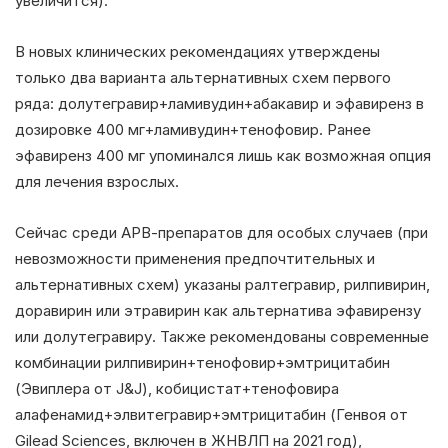
увеличится).
В новых клинических рекомендациях утверждены
только два варианта альтернативных схем первого
ряда: долутегравир+ламивудин+абакавир и эфавиренз в
дозировке 400 мг+ламивудин+тенофовир. Ранее
эфавиренз 400 мг упоминался лишь как возможная опция
для лечения взрослых.
Сейчас среди АРВ-препаратов для особых случаев (при
невозможности применения предпочтительных и
альтернативных схем) указаны ралтегравир, рилпивирин,
доравирин или этравирин как альтернатива эфавирензу
или долутегравиру. Также рекомендованы современные
комбинации рилпивирин+тенофовир+эмтрицитабин
(Эвиплера от J&J), кобицистат+тенофовира
алафенамид+элвитегравир+эмтрицитабин (Генвоя от
Gilead Sciences, включен в ЖНВЛП на 2021 год),