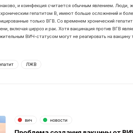
наково, и коинфекция считается обычным явлением. Люди, ж
хроническим гепатитом В, имеют больше осложнений и боле
фицированные только ВГВ. Со временем хронический гепатит
ни, включая цирроз и рак. Хотя вакцинация против ВГВ яв
жительным ВИЧ-статусом могут не реагировать на вакцину 
епатит
ЛЖВ
вич
новости
Проблема создания вакцины от ВИЧ