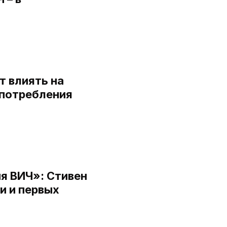
а
 влиять на
употребления
я ВИЧ»: Стивен
и и первых