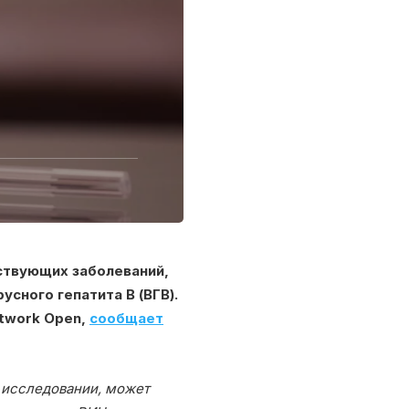
ствующих заболеваний,
сного гепатита В (ВГВ).
twork Open,
сообщает
м исследовании, может