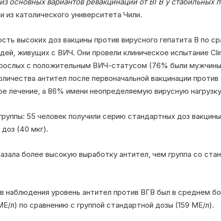
 из основных вариантов ревакцинации от ВГВ у стабильных 
 из католического университета Чили.
сть высоких доз вакцины против вирусного гепатита В по с
дей, живущих с ВИЧ. Они провели клиническое испытание Clin
взрослых с положительным ВИЧ-статусом (76% были мужчины)
личества антител после первоначальной вакцинации против 
ое лечение, а 86% имени неопределяемую вирусную нагрузку
группы: 55 человек получили серию стандартных доз вакцины 
доз (40 мкг).
казала более высокую выработку антител, чем группа со ста
 наблюдения уровень антител против ВГВ был в среднем бол
МЕ/л) по сравнению с группой стандартной дозы (159 МЕ/л).