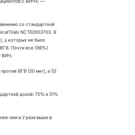
пациентов с ВИЧ»
, —
равнению со стандартной
icalTrials NCT02003703. В
, у которых не было
ВГВ. Почти все (98%)
 ВИЧ.
против ВГВ (20 мкг), а 52
ндартной дозой: 72% и 51%
ее чем в 2 раза выше в