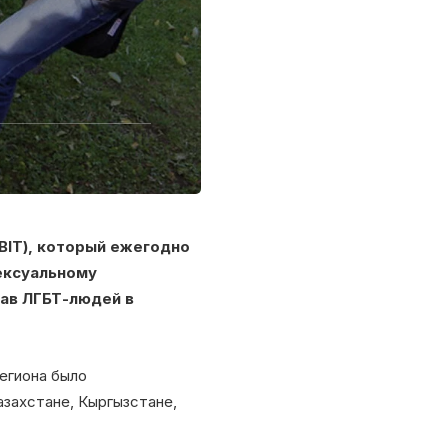
BIT), который ежегодно
сексуальному
рав ЛГБТ-людей в
региона было
азахстане, Кыргызстане,