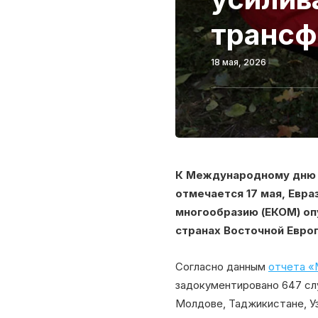
трансф
18 мая, 2026
К Международному дню б
отмечается 17 мая, Евра
многообразию (ЕКОМ) оп
странах Восточной Европ
Согласно данным
отчета «
задокументировано 647 слу
Молдове, Таджикистане, Уз