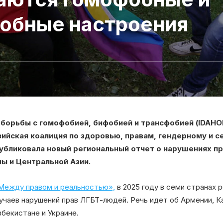
обные настроения
орьбы с гомофобией, бифобией и трансфобией (IDAHO
зийская коалиция по здоровью, правам, гендерному и 
убликовала новый региональный отчет о нарушениях п
ы и Центральной Азии.
Между правом и реальностью»,
в 2025 году в семи странах 
чаев нарушений прав ЛГБТ-людей. Речь идет об Армении, К
бекистане и Украине.