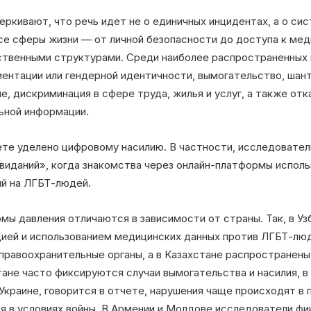
ркивают, что речь идет не о единичных инцидентах, а о си
все сферы жизни — от личной безопасности до доступа к ме
ственными структурами. Среди наиболее распространенных
ентации или гендерной идентичности, вымогательство, шант
е, дискриминация в сфере труда, жилья и услуг, а также от
ьной информации.
те уделено цифровому насилию. В частности, исследовател
виданий», когда знакомства через онлайн-платформы исполь
ий на ЛГБТ-людей.
ы давления отличаются в зависимости от страны. Так, в Уз
цией и использованием медицинских данных против ЛГБТ-лю
правоохранительные органы, а в Казахстане распространены 
ане часто фиксируются случаи вымогательства и насилия, в
Украине, говорится в отчете, нарушения чаще происходят в 
я в условиях войны. В Армении и Молдове исследователи ф