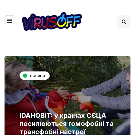
новини
IDAHOBIT: у країнах СЄЦА
посилюються гомофобні та
трансфобні настрої