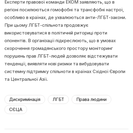
Експерти правової команди ЕКОМ заявляють, що в
регіоні посилюються гомофобні та трансфобні настрої,
особливо в країнах, де ухвалюються анти-ЛГБТ-закони.
При цьому ЛГБТ-спільнота продовжує
використовуватися в політичній риториці проти
опонентів. В організації підкреслюють, що в умовах
скорочення громадянського простору моніторинг
порушень прав ЛГБТ-людей дозволяє відстежувати
тенденції, виявляти нові ризики та вибудовувати
системну підтримку спільноти в країнах Східної Європи
та Центральної Азії.
Дискримінація
ЛГБТ
Права людини
СЄЦА