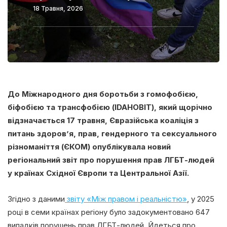
18 Травня, 2026
До Міжнародного дня боротьби з гомофобією,
біфобією та трансфобією (IDAHOBIT), який щорічно
відзначається 17 травня, Євразійська коаліція з
питань здоров’я, прав, гендерного та сексуального
різноманіття (ЄКОМ) опублікувала новий
регіональний звіт про порушення прав ЛГБТ-людей
у країнах Східної Європи та Центральної Азії.
Згідно з даними
звіту «Між правом і реальністю»
, у 2025
році в семи країнах регіону було задокументовано 647
випадків порушень прав ЛГБТ-людей. Йдеться про