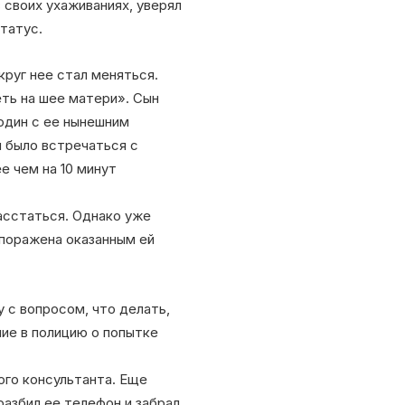
 своих ухаживаниях, уверял
татус.
руг нее стал меняться.
еть на шее матери». Сын
 один с ее нынешним
я было встречаться с
е чем на 10 минут
расстаться. Однако уже
 поражена оказанным ей
 с вопросом, что делать,
ние в полицию о попытке
ого консультанта. Еще
разбил ее телефон и забрал