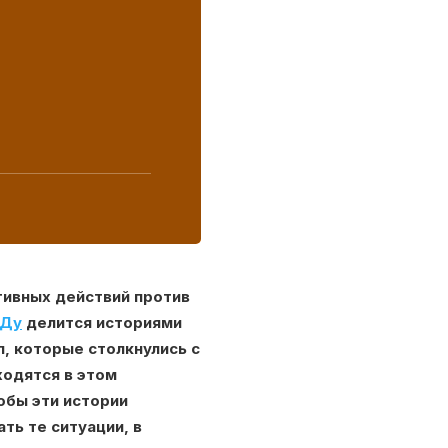
ктивных действий против
ИДу
делится историями
п, которые столкнулись с
ходятся в этом
обы эти истории
ть те ситуации, в