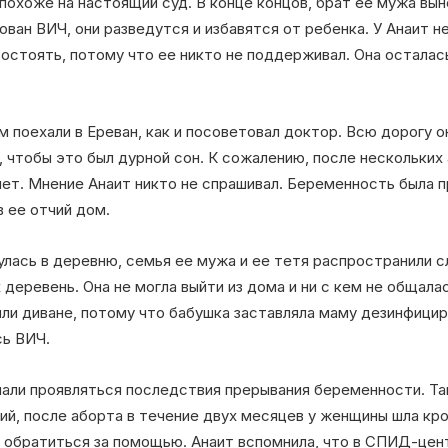
похоже на настоящий суд. В конце концов, брат ее мужа выне
ован ВИЧ, они разведутся и избавятся от ребенка. У Анаит 
остоять, потому что ее никто не поддерживал. Она осталас
м поехали в Ереван, как и посоветовал доктор. Всю дорогу о
, чтобы это был дурной сон. К сожалению, после нескольких 
нет. Мнение Анаит никто не спрашивал. Беременность была п
 ее отчий дом.
улась в деревню, семья ее мужа и ее тетя распространили с
 деревень. Она не могла выйти из дома и ни с кем не общала
или диване, потому что бабушка заставляла маму дезинфици
сь ВИЧ.
чали проявляться последствия прерывания беременности. Так
ий, после аборта в течение двух месяцев у женщины шла кро
му обратиться за помощью. Анаит вспомнила, что в СПИД-цент