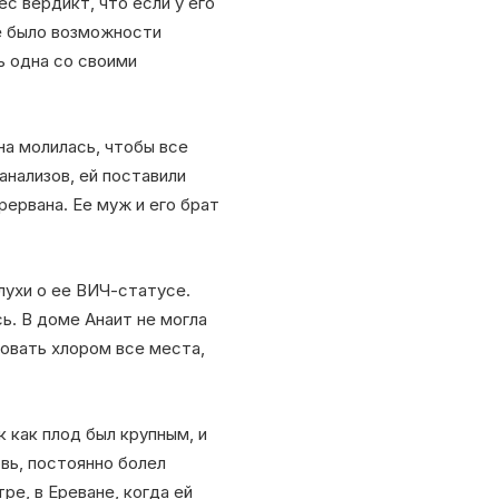
с вердикт, что если у его
не было возможности
ь одна со своими
на молилась, чтобы все
анализов, ей поставили
рервана. Ее муж и его брат
лухи о ее ВИЧ-статусе.
сь. В доме Анаит не могла
ровать хлором все места,
 как плод был крупным, и
вь, постоянно болел
ре, в Ереване, когда ей