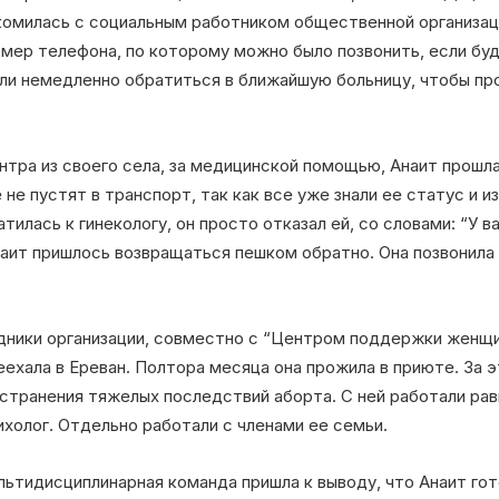
акомилась с социальным работником общественной организац
омер телефона, по которому можно было позвонить, если бу
али немедленно обратиться в ближайшую больницу, чтобы пр
тра из своего села, за медицинской помощью, Анаит прошла
 не пустят в транспорт, так как все уже знали ее статус и и
илась к гинекологу, он просто отказал ей, со словами: “У в
наит пришлось возвращаться пешком обратно. Она позвонила 
дники организации, совместно с “Центром поддержки женщи
ехала в Ереван. Полтора месяца она прожила в приюте. За э
транения тяжелых последствий аборта. С ней работали рав
ихолог. Отдельно работали с членами ее семьи.
ьтидисциплинарная команда пришла к выводу, что Анаит гот