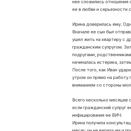
нее сложились отношения с
ее в любви и серьезности 
Ирина доверилась ему. Одн
Вначале ее сын был отправ
ушел жить на квартиру с д
гражданским супругом. Зат
подругами, родственниками
начиналась истерика, затем
После того, как Иван удар
утром он прямо на работу 
вниманием со стороны моло
Всего несколько месяцев с
если гражданский супруг е
инфицирования ее ВИЧ.
Ирина получила консультац
месяц он не верила им и пр