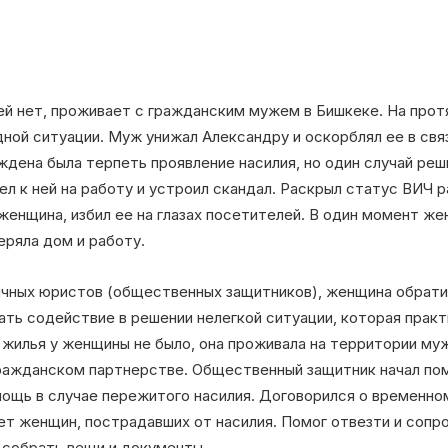
й нет, проживает с гражданским мужем в Бишкеке. На прот
ной ситуации. Муж унижал Александру и оскорблял ее в свя
уждена была терпеть проявление насилия, но один случай ре
л к ней на работу и устроил скандал. Раскрыл статус ВИЧ
 женщина, избил ее на глазах посетителей. В один момент ж
еряла дом и работу.
ичных юристов (общественных защитников), женщина обрат
ать содействие в решении нелегкой ситуации, которая прак
 жилья у женщины не было, она проживала на территории му
гражданском партнерстве. Общественный защитник начал по
ощь в случае пережитого насилия. Договорился о временно
т женщин, пострадавших от насилия. Помог отвезти и сопро
 собрать вещи и документы.