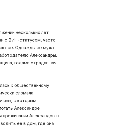
яжении нескольких лет
зи с ВИЧ-статусом, часто
шил все. Однажды ее муж в
 работодателю Александры.
енщина, годами страдавшая
илась к общественному
тически сломала
жчины, с которым
могать Александре
м проживании Александры в
водить ее в дом, где она