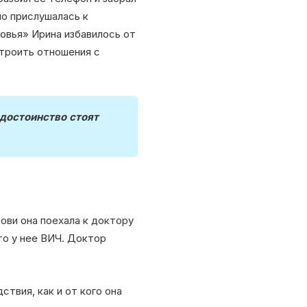
но прислушалась к
овья» Ирина избавилось от
строить отношения с
достоинство стоят
ови она поехала к доктору
то у нее ВИЧ. Доктор
твия, как и от кого она