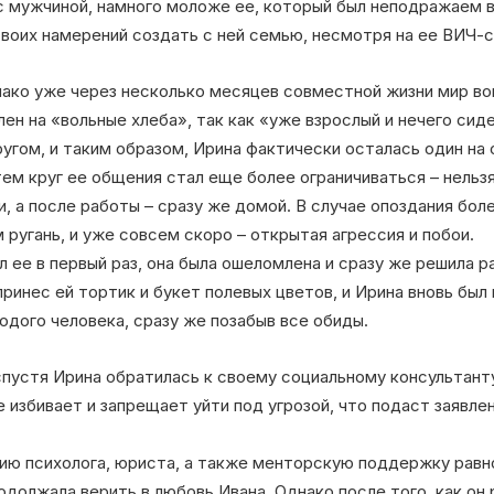
 мужчиной, намного моложе ее, который был неподражаем в
своих намерений создать с ней семью, несмотря на ее ВИЧ-с
ако уже через несколько месяцев совместной жизни мир вок
лен на «вольные хлеба», так как «уже взрослый и нечего сид
ругом, и таким образом, Ирина фактически осталась один на
ем круг ее общения стал еще более ограничиваться – нельз
, а после работы – сразу же домой. В случае опоздания боле
 ругань, и уже совсем скоро – открытая агрессия и побои.
ил ее в первый раз, она была ошеломлена и сразу же решила 
принес ей тортик и букет полевых цветов, и Ирина вновь был
дого человека, сразу же позабыв все обиды.
пустя Ирина обратилась к своему социальному консультанту
е избивает и запрещает уйти под угрозой, что подаст заявле
ию психолога, юриста, а также менторскую поддержку равн
одолжала верить в любовь Ивана. Однако после того, как он 