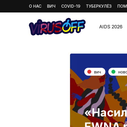
О НАС
ВИЧ
COVID-19
ТУБЕРКУЛЁЗ
ПОМ
AIDS 2026
вич
нов
«Насил
EWNA р