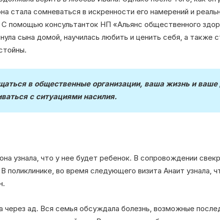
она стала сомневаться в искренности его намерений и реаль
. С помощью консультанток НП «Альянс общественного здор
нула сына домой, научилась любить и ценить себя, а также 
стойны.
щаться в общественные организации, ваша жизнь и ваше 
иваться с ситуациями насилия.
она узнала, что у нее будет ребенок. В сопровождении свекр
 В поликлинике, во время следующего визита Анаит узнала, ч
н.
 через ад. Вся семья обсуждала болезнь, возможные последс