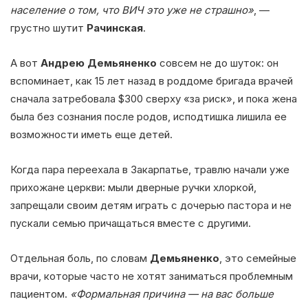
население о том, что ВИЧ это уже не страшно»
, —
грустно шутит
Рачинская
.
А вот
Андрею Демьяненко
совсем не до шуток: он
вспоминает, как 15 лет назад в роддоме бригада врачей
сначала затребовала $300 сверху «за риск», и пока жена
была без сознания после родов, исподтишка лишила ее
возможности иметь еще детей.
Когда пара переехала в Закарпатье, травлю начали уже
прихожане церкви: мыли дверные ручки хлоркой,
запрещали своим детям играть с дочерью пастора и не
пускали семью причащаться вместе с другими.
Отдельная боль, по словам
Демьяненко
, это семейные
врачи, которые часто не хотят заниматься проблемным
пациентом.
«Формальная причина — на вас больше