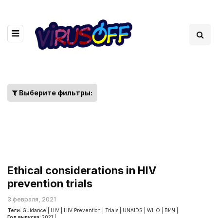
Выберите фильтры:
Ethical considerations in HIV
prevention trials
3 февраля, 2021
Теги:
Guidance
|
HIV
|
HIV Prevention
|
Trials
|
UNAIDS
|
WHO
|
ВИЧ
|
Год выпуска:
2021
|