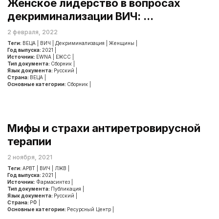
Женское лидерство в вопросах
декриминализации ВИЧ: ...
2 февраля, 2022
Теги:
ВЕЦА
|
ВИЧ
|
Декриминализация
|
Женщины
|
Год выпуска:
2021
|
Источник:
EWNA
|
ЕЖСС
|
Тип документа:
Сборник
|
Язык документа:
Русский
|
Страна:
ВЕЦА
|
Основные категории:
Сборник
|
Мифы и страхи антиретровирусной
терапии
2 ноября, 2021
Теги:
АРВТ
|
ВИЧ
|
ЛЖВ
|
Год выпуска:
2021
|
Источник:
Фармасинтез
|
Тип документа:
Публикация
|
Язык документа:
Русский
|
Страна:
РФ
|
Основные категории:
Ресурсный Центр
|