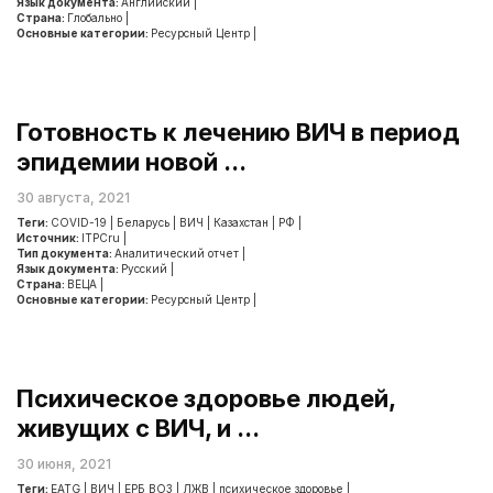
Язык документа:
Английский
|
Страна:
Глобально
|
Основные категории:
Ресурсный Центр
|
Готовность к лечению ВИЧ в период
эпидемии новой ...
30 августа, 2021
Теги:
COVID-19
|
Беларусь
|
ВИЧ
|
Казахстан
|
РФ
|
Источник:
ITPCru
|
Тип документа:
Аналитический отчет
|
Язык документа:
Русский
|
Страна:
ВЕЦА
|
Основные категории:
Ресурсный Центр
|
Психическое здоровье людей,
живущих с ВИЧ, и ...
30 июня, 2021
Теги:
EATG
|
ВИЧ
|
ЕРБ ВОЗ
|
ЛЖВ
|
психическое здоровье
|