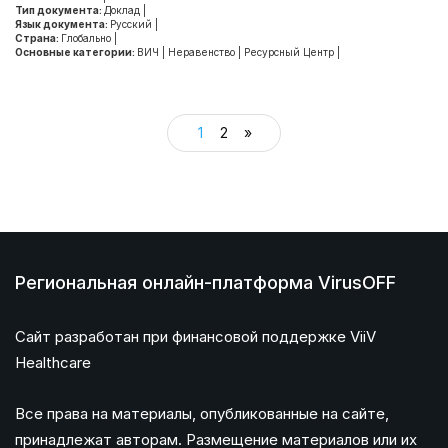
Тип документа:
Доклад
|
Язык документа:
Русский
|
Страна:
Глобально
|
Основные категории:
ВИЧ
|
Неравенство
|
Ресурсный Центр
|
1
2
»
Региональная онлайн-платформа VirusOFF
Сайт разработан при финансовой поддержке ViiV
Healthcare
Все права на материалы, опубликованные на сайте,
принадлежат авторам. Размещение материалов или их