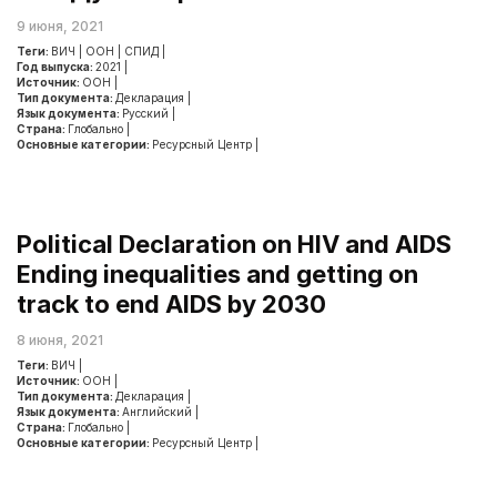
9 июня, 2021
Теги:
ВИЧ
|
ООН
|
СПИД
|
Год выпуска:
2021
|
Источник:
ООН
|
Тип документа:
Декларация
|
Язык документа:
Русский
|
Страна:
Глобально
|
Основные категории:
Ресурсный Центр
|
Political Declaration on HIV and AIDS
Ending inequalities and getting on
track to end AIDS by 2030
8 июня, 2021
Теги:
ВИЧ
|
Источник:
ООН
|
Тип документа:
Декларация
|
Язык документа:
Английский
|
Страна:
Глобально
|
Основные категории:
Ресурсный Центр
|