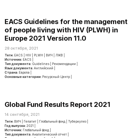
EACS Guidelines for the management
of people living with HIV (PLWH) in
Europe 2021 Version 11.0
28 октября, 2021
Теги:
EACS
|
HIV
|
PLWH
|
ВИЧ
|
ЛЖВ
|
Источник:
EACS
|
Тип документа:
Guidelines
|
Рекомендации
|
Язык документа:
Английский
|
Страна:
Европа
|
Основные категории:
Ресурсный Центр
|
Global Fund Results Report 2021
14 сентября, 2021
Теги:
ВИЧ
|
Гепатит
|
Глобальный фонд
|
Туберкулез
|
Год выпуска:
2021
|
Источник:
Глобальный фонд
|
Тип документа:
Аналитический отчет
|