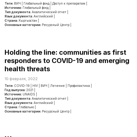
Теги:
ВИЧ
|
Глобальный фонд
|
Доступ к препаратам
|
Источник:
Глобальный фонд
|
Тип документа:
Аналитический отчет
|
Язык документа:
Английский
|
Страна:
Кыргызстан
|
Основные категории:
Ресурсный Центр
|
Holding the line: communities as first
responders to COVID-19 and emerging
health threats
10 февраля, 2022
Теги:
COVID-19
|
HIV
|
ВИЧ
|
Лечение
|
Профилактика
|
Год выпуска:
2021
|
Источник:
UNAIDS
|
Тип документа:
Аналитический отчет
|
Язык документа:
Английский
|
Страна:
Глобально
|
Основные категории:
Ресурсный Центр
|