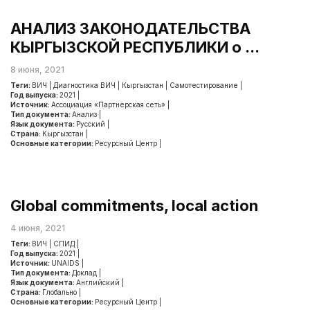
АНАЛИЗ ЗАКОНОДАТЕЛЬСТВА
КЫРГЫЗСКОЙ РЕСПУБЛИКИ о ...
8 июня, 2021
Теги:
ВИЧ
|
Диагностика ВИЧ
|
Кыргызстан
|
Самотестирование
|
Год выпуска:
2021
|
Источник:
Ассоциация «Партнерская сеть»
|
Тип документа:
Анализ
|
Язык документа:
Русский
|
Страна:
Кыргызстан
|
Основные категории:
Ресурсный Центр
|
Global commitments, local action
4 июня, 2021
Теги:
ВИЧ
|
СПИД
|
Год выпуска:
2021
|
Источник:
UNAIDS
|
Тип документа:
Доклад
|
Язык документа:
Английский
|
Страна:
Глобально
|
Основные категории:
Ресурсный Центр
|