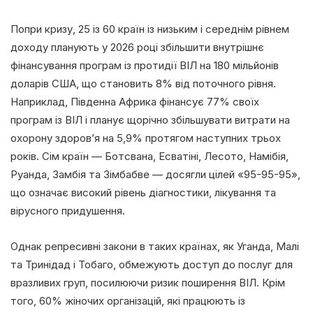
Попри кризу, 25 із 60 країн із низьким і середнім рівнем
доходу планують у 2026 році збільшити внутрішнє
фінансування програм із протидії ВІЛ на 180 мільйонів
доларів США, що становить 8% від поточного рівня.
Наприклад, Південна Африка фінансує 77% своїх
програм із ВІЛ і планує щорічно збільшувати витрати на
охорону здоров’я на 5,9% протягом наступних трьох
років. Сім країн — Ботсвана, Есватіні, Лесото, Намібія,
Руанда, Замбія та Зімбабве — досягли цілей «95-95-95»,
що означає високий рівень діагностики, лікування та
вірусного придушення.
Однак репресивні закони в таких країнах, як Уганда, Малі
та Тринідад і Тобаго, обмежують доступ до послуг для
вразливих груп, посилюючи ризик поширення ВІЛ. Крім
того, 60% жіночих організацій, які працюють із