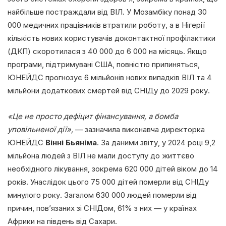
найбільше постраждали від ВІЛ. У Мозамбіку понад 30
000 медичних працівників втратили роботу, а в Нігерії
кількість нових користувачів доконтактної профілактики
(ДКП) скоротилася з 40 000 до 6 000 на місяць. Якщо
програми, підтримувані США, повністю припиняться,
ЮНЕЙДС прогнозує 6 мільйонів нових випадків ВІЛ та 4
мільйони додаткових смертей від СНІДу до 2029 року.
«Це не просто дефіцит фінансування, а бомба
уповільненої дії»,
— зазначила виконавча директорка
ЮНЕЙДС
Вінні Бьяніма
. За даними звіту, у 2024 році 9,2
мільйона людей з ВІЛ не мали доступу до життєво
необхідного лікування, зокрема 620 000 дітей віком до 14
років. Унаслідок цього 75 000 дітей померли від СНІДу
минулого року. Загалом 630 000 людей померли від
причин, пов’язаних зі СНІДом, 61% з них — у країнах
Африки на південь від Сахари.