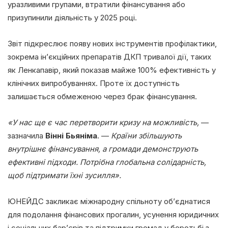
уразливими групами, втратили фінансування або
призупинили діяльність у 2025 році.
Звіт підкреслює появу нових інструментів профілактики,
зокрема ін’єкційних препаратів ДКП тривалої дії, таких
як Ленкапавір, який показав майже 100% ефективність у
клінічних випробуваннях. Проте їх доступність
залишається обмеженою через брак фінансування.
«У нас ще є час перетворити кризу на можливість,
—
зазначила
Вінні Бьяніма
. —
Країни збільшують
внутрішнє фінансування, а громади демонструють
ефективні підходи. Потрібна глобальна солідарність,
щоб підтримати їхні зусилля».
ЮНЕЙДС закликає міжнародну спільноту об’єднатися
для подолання фінансових прогалин, усунення юридичних
і соціальних бар’єрів та підтримки громад у боротьбі з