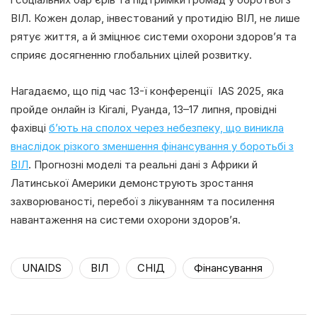
ВІЛ. Кожен долар, інвестований у протидію ВІЛ, не лише
рятує життя, а й зміцнює системи охорони здоров’я та
сприяє досягненню глобальних цілей розвитку.
Нагадаємо, що під час 13-ї конференції IAS 2025, яка
пройде онлайн із Кігалі, Руанда, 13–17 липня, провідні
фахівці
б’ють на сполох через небезпеку, що виникла
внаслідок різкого зменшення фінансування у боротьбі з
ВІЛ
. Прогнозні моделі та реальні дані з Африки й
Латинської Америки демонструють зростання
захворюваності, перебої з лікуванням та посилення
навантаження на системи охорони здоров’я.
UNAIDS
ВІЛ
СНІД
Фінансування