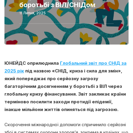
боротьбі з ВІЛ/СНІДом
11 Липня, 2025
ЮНЕЙДС оприлюднила
Глобальний звіт про СНІД за
2025 рік
під назвою «СНІД, криза і сила для змін»,
який попереджає про серйозну загрозу
багаторічним досягненням у боротьбі з ВІЛ через
глобальну кризу фінансування. Звіт закликає країни
терміново посилити заходи протидії епідемії,
інакше мільйони життів опиняться під загрозою.
Скорочення міжнародної допомоги спричинило серйозні
збої в системах охорони здоров’я, зокрема в країнах, що