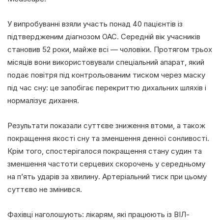
У випробуванні взяли участь понад 40 пацієнтів із
підтвердженим діагнозом ОАС. Середній вік учасників
становив 52 роки, майже всі — чоловіки. Протягом трьох
місяців вони використовували спеціальний апарат, який
подає повітря під контрольованим тиском через маску
під час сну: це запобігає перекриттю дихальних шляхів і
нормалізує дихання.
Результати показали суттєве зниження втоми, а також
покращення якості сну та зменшення денної сонливості.
Крім того, спостерігалося покращення стану судин та
зменшення частоти серцевих скорочень у середньому
на п’ять ударів за хвилину. Артеріальний тиск при цьому
суттєво не змінився.
Фахівці наголошують: лікарям, які працюють із ВІЛ-