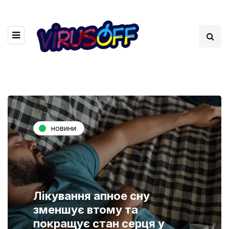
новини
Лікування апное сну
зменшує втому та
покращує стан серця у