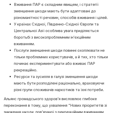
Вживання ПАР є складним явищем, і стратегії
зменшення шкоди мають бути адаптовані до
різноманітності речовин, способів вживання і цілей.
У країнах Східної, Південно-Східної Європи та
Центральної Азії особлива увага приділяється
боротьбі з високопроблемним ін’єкційним
вживанням.
Послуги зменшення шкоди повинні охоплювати не
тільки проблемних користувачів, а й тих, хто тільки
починає експериментувати або вживає ПАР
рекреаційно.
Ресурси та зусилля в галузі зменшення шкоди
мають бути розподілені раціонально, враховуючи
різні групи споживачів наркотиків та їхні потреби.
Альянс громадського здоров’я висловлює глибоке
переконання в тому, що ухвалення “Нових пріоритетів зі
зниження шкоди, пов’язаної з рекреаційним вживанням