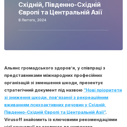
Східній, Південно-Східній
Європі та Центральній Азії
8 Лютого, 2024
Альянс громадського здоров’я, у співпраці з
представниками міжнародних професійних
організацій зі зменшення шкоди, презентує
стратегічний документ під назвою
“Нові пріоритети
зі зниження шкоди, пов’язаної з рекреаційним
вживанням психоактивних речовин у Східній,
Південно-Східній Європі та Центральній Азії”
.
Virusoff знайомить із ключовими рекомендаціями
цієї концепції та закликає до широкого