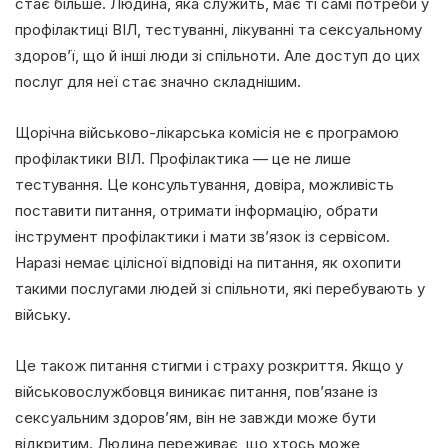
стає більше. Людина, яка служить, має ті самі потреби у
профілактиці ВІЛ, тестуванні, лікуванні та сексуальному
здоров’ї, що й інші люди зі спільноти. Але доступ до цих
послуг для неї стає значно складнішим.
Щорічна військово-лікарська комісія не є програмою
профілактики ВІЛ. Профілактика — це не лише
тестування. Це консультування, довіра, можливість
поставити питання, отримати інформацію, обрати
інструмент профілактики і мати зв’язок із сервісом.
Наразі немає цілісної відповіді на питання, як охопити
такими послугами людей зі спільноти, які перебувають у
війську.
Це також питання стигми і страху розкриття. Якщо у
військовослужбовця виникає питання, пов’язане із
сексуальним здоров’ям, він не завжди може бути
відкритим. Людина переживає, що хтось може