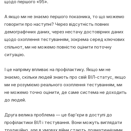
щодо першого «95».
А якщо ми не знаємо першого показника, то що можемо
говорити про наступні? Через відсутність повних
демографічних даних, через нестачу достовірних даних
щодо охоплення тестуванням, зокрема серед ключових
спільнот, ми не можемо повністю оцінити поточну
ситуацію.
І це напряму впливає на профілактику. Якщо ми не
знаємо, скільки людей знають про свій ВІЛ-статус, якщо
ми не розуміємо реального охоплення тестуванням, ми
не можемо точно оцінити, де саме система не доходить
до людей.
Друга велика проблема — це бар’єри в доступі до
профілактики ВІЛ і тестування. Вони можуть виглядати
традиційно, але в умовах війни стають драматичнішими.