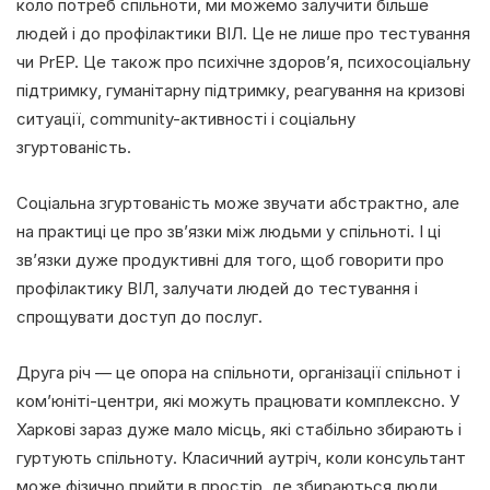
коло потреб спільноти, ми можемо залучити більше
людей і до профілактики ВІЛ. Це не лише про тестування
чи PrEP. Це також про психічне здоров’я, психосоціальну
підтримку, гуманітарну підтримку, реагування на кризові
ситуації, community-активності і соціальну
згуртованість.
Соціальна згуртованість може звучати абстрактно, але
на практиці це про зв’язки між людьми у спільноті. І ці
зв’язки дуже продуктивні для того, щоб говорити про
профілактику ВІЛ, залучати людей до тестування і
спрощувати доступ до послуг.
Друга річ — це опора на спільноти, організації спільнот і
ком’юніті-центри, які можуть працювати комплексно. У
Харкові зараз дуже мало місць, які стабільно збирають і
гуртують спільноту. Класичний аутріч, коли консультант
може фізично прийти в простір, де збираються люди,