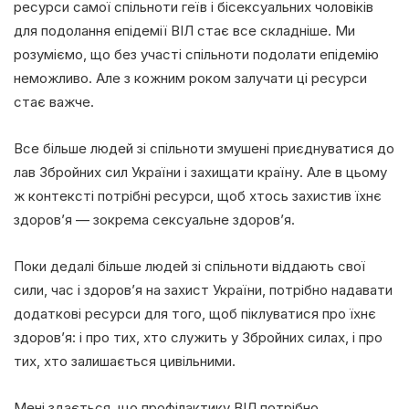
ресурси самої спільноти геїв і бісексуальних чоловіків
для подолання епідемії ВІЛ стає все складніше. Ми
розуміємо, що без участі спільноти подолати епідемію
неможливо. Але з кожним роком залучати ці ресурси
стає важче.
Все більше людей зі спільноти змушені приєднуватися до
лав Збройних сил України і захищати країну. Але в цьому
ж контексті потрібні ресурси, щоб хтось захистив їхнє
здоров’я — зокрема сексуальне здоров’я.
Поки дедалі більше людей зі спільноти віддають свої
сили, час і здоров’я на захист України, потрібно надавати
додаткові ресурси для того, щоб піклуватися про їхнє
здоров’я: і про тих, хто служить у Збройних силах, і про
тих, хто залишається цивільними.
Мені здається, що профілактику ВІЛ потрібно