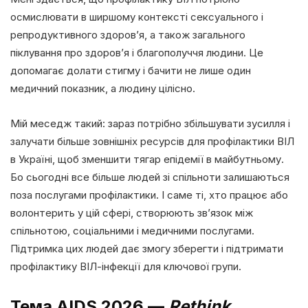
осмислювати в ширшому контексті сексуального і
репродуктивного здоров’я, а також загального
піклування про здоров’я і благополуччя людини. Це
допомагає долати стигму і бачити не лише один
медичний показник, а людину цілісно.
Мій меседж такий: зараз потрібно збільшувати зусилля і
залучати більше зовнішніх ресурсів для профілактики ВІЛ
в Україні, щоб зменшити тягар епідемії в майбутньому.
Бо сьогодні все більше людей зі спільноти залишаються
поза послугами профілактики. І саме ті, хто працює або
волонтерить у цій сфері, створюють зв’язок між
спільнотою, соціальними і медичними послугами.
Підтримка цих людей дає змогу зберегти і підтримати
профілактику ВІЛ-інфекції для ключової групи.
Тема AIDS 2026 —
Rethink.