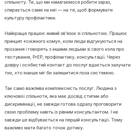
спільноту. Те, що ми намагаємося робити зараз,
спирається саме на неї — на те, щоб формувати
культуру профілактики.
Найкраще працює живий зв’язок зі спільнотою. Працює
принцип «сніжного кому», коли люди відгукуються на
прохання і говорять з іншими людьми зі свого кола про
тестування, PrEP, профілактику, консультації. Через
довіру і особистий контакт до послуг вдається залучати
тих, хто інакше міг би залишитися поза системою.
Так само важлива комплексність послуг. Людина з
ключової спільноти, яка має досвід стигми або
дискримінації, не завжди готова одразу проговорити
свою проблему навіть із рівним консультантом. І не
завжди це відбувається на першій консультації. Тому
важливо мати багато точок дотику.