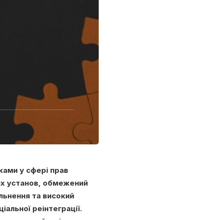
ками у сфері прав
них установ, обмежений
ільнення та високий
іальної реінтеграції.