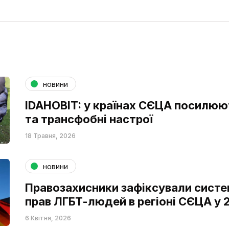
новини
IDAHOBIT: у країнах СЄЦА посилюю
та трансфобні настрої
18 Травня, 2026
новини
Правозахисники зафіксували систе
прав ЛГБТ-людей в регіоні СЄЦА у 
6 Квітня, 2026