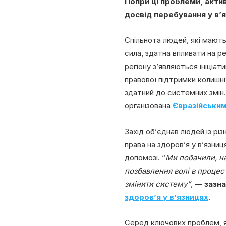
Попри ці проблеми, акти
досвід перебування у в’я
Спільнота людей, які мають
сила, здатна впливати на р
регіону з’являються ініціат
правової підтримки колишні
здатний до системних змін.
організована
Євразійським
Захід об’єднав людей із р
права на здоров’я у в’язниц
допомозі. “
Ми побачили, н
позбавлення волі в процес
змінити систему”
, —
зазна
здоров’я у в’язницях
.
Серед ключових проблем, як