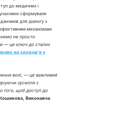
туп до медичних і
ь учасники сформували
анчиків для діалогу з
, ефективним механізмам
немо не просто
и — це ключ до сталих
право на здоров’я у
лення волі, — це важливий
єднуючи зусилля з
 того, щоб доступ до
 Кошикова, Виконавча