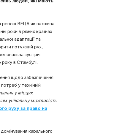
усиль людей, які мають
 регіоні ВЕЦА як важлива
ні роки в різних країнах
альної адаптації та
орити потужний рух,
егіональна зустріч,
 року в Стамбулі.
ачення щодо забезпечення
 потреб у технічній
вання у місцях
 нам унікальну можливість
ого руху за право на
, домінування карального