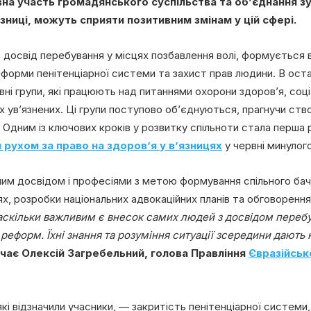
вна участь громадянського суспільства та об’єднання з
зниці, можуть сприяти позитивним змінам у цій сфері.
 досвід перебування у місцях позбавлення волі, формується в
еформи пенітенціарної системи та захист прав людини. В остан
ивні групи, які працюють над питаннями охорони здоров’я, соці
х ув’язнених. Ці групи поступово об’єднуються, прагнучи ств
 Одним із ключових кроків у розвитку спільноти стала перша р
 рухом за право на здоров’я у в’язницях
у червні минулого
ізним досвідом і професіями з метою формування спільного б
ях, розробки національних адвокаційних планів та обговорення
аскільки важливим є внесок самих людей з досвідом перебу
 реформ. Їхні знання та розуміння ситуації зсередини дають
чає Олексій Загребельний, голова Правління
Євразійськ
і відзначили учасники, — закритість пенітенціарної системи