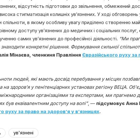
нених, відсутність підготовки до звільнення, обмежений дос
 висока стигматизація колишніх ув’язнених. У ході обговорен
 спільноти, в якому особливу увагу приділено створенню майд
івному доступу ув’язнених до медичних і соціальних послуг
ученню самих ув’язнених до професійної діяльності.
“Ми праг
знаходити конкретні рішення. Формування сильної спільнот
алія Мінаєва, членкиня Правління
Євразійського руху за 
льноти людей, які мають досвід перебування у місцях позбав
а на здоров’я у пенітенціарних установах регіону ВЕЦА. Об’
міжнародними організаціями та експертами, ми прагнемо до
ях був еквівалентним доступу на волі”
, —
підсумовує Анна
о руху за право на здоров’я у в’язницях
.
А
ув'язнені