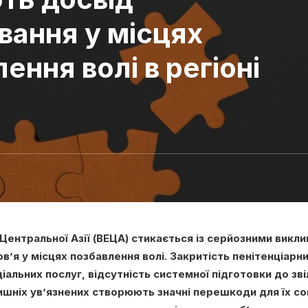
вання у місцях
ення волі в регіоні
 Центральної Азії (ВЕЦА) стикається із серйозними викли
в’я у місцях позбавлення волі. Закритість пенітенціар
іальних послуг, відсутність системної підготовки до зв
ишніх ув’язнених створюють значні перешкоди для їх соц