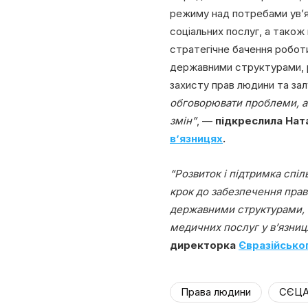
режиму над потребами ув’яз
соціальних послуг, а також
стратегічне бачення роботи
державними структурами, р
захисту прав людини та зал
обговорювати проблеми, а 
змін”
, —
підкреслила Нат
в’язницях
.
“Розвиток і підтримка спі
крок до забезпечення прав
державними структурами, 
медичних послуг у в’язниц
директорка
Євразійськог
Права людини
СЄЦ