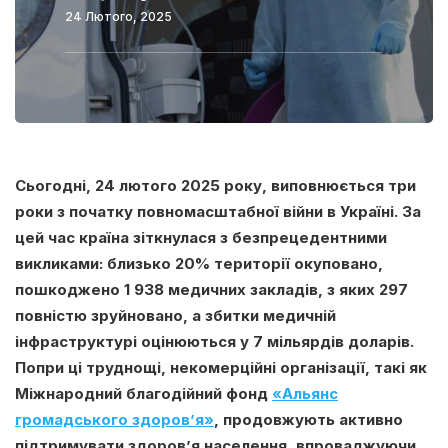
24 Лютого, 2025
Сьогодні, 24 лютого 2025 року, виповнюється три
роки з початку повномасштабної війни в Україні. За
цей час країна зіткнулася з безпрецедентними
викликами: близько 20% території окуповано,
пошкоджено 1 938 медичних закладів, з яких 297
повністю зруйновано, а збитки медичній
інфраструктурі оцінюються у 7 мільярдів доларів.
Попри ці труднощі, некомерційні організації, такі як
Міжнародний благодійний фонд
«Альянс
громадського здоров’я»
, продовжують активно
підтримувати здоров’я населення, впроваджуючи