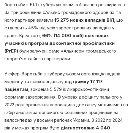
боротьби з ВІЛ і туберкульозом, а й значно розширила їх.
За три роки війни «Альянс громадського здоров’я» та
його партнери виявили
15 275 нових випадків ВІЛ
, що
становить 45% від усіх зареєстрованих випадків у
країні. Крім того,
66% (14 000 осіб) всіх нових
учасників програм доконтактної профілактики
(PrEP)
були залучені саме «Альянсом громадського
здоров’я» та його партнерами.
У сфері боротьби з туберкульозом організація надала
медичну та психосоціальну
підтримку 17 117
пацієнтам
, зокрема 5 579 із лікарсько-стійкими
формами захворювання. В умовах дефіциту пального у
2022 році організація впровадила доставку медикаментів
і збір аналізів за допомогою соціальних працівників на
велосипедах у восьми регіонах України. З 2022 по 2024
рік у межах програм було
діагностовано 4 040