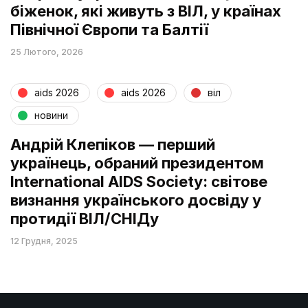
біженок, які живуть з ВІЛ, у країнах
Північної Європи та Балтії
25 Лютого, 2026
aids 2026
aids 2026
віл
новини
Андрій Клепіков — перший
українець, обраний президентом
International AIDS Society: світове
визнання українського досвіду у
протидії ВІЛ/СНІДу
12 Грудня, 2025