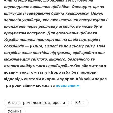
«Ми твердо віримо, що Україна заслуговує на
справедливе вирішення цієї війни. Очевидно, що на
шляху до її завершення будуть компроміси. Однак
здоров’я українців, яке вже настільки постраждало і
виснажене через російську агресію, не може бути
предметом поступок. Для досягнення цієї мети
Україна повинна покладатися на своїх партнерів і
союзників — у США, Європі та по всьому світу. Нам
потрібна ваша постійна підтримка, щоб зробити все
можливе для світлого, мирного, безпечного та
сталого майбутнього нашої країни»
.
Ознайомитися з
повним
текстом звіту «Боротьба без перерви:
відповідь системи охорони здоров’я України через
три роки війни» можна за
посиланням
.
Альянс громадського здоров'я
Війна
Україна