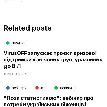
Related posts
новини
VirusOFF запускає проєкт кризової
підтримки ключових груп, уразливих
до ВІЛ
15 Квітня, 2026
вебінари
віл
новини
"Поза статистикою": вебінар про
потреби українських біженців і