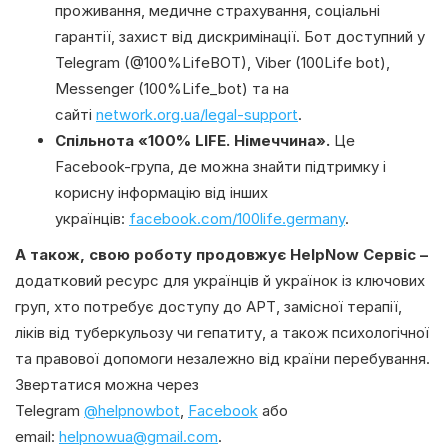
проживання, медичне страхування, соціальні
гарантії, захист від дискримінації. Бот доступний у
Telegram (@100%LifeBOT), Viber (100Life bot),
Messenger (100%Life_bot) та на
сайті
network.org.ua/legal-support
.
Спільнота «100% LIFE. Німеччина».
Це
Facebook-група, де можна знайти підтримку і
корисну інформацію від інших
українців:
facebook.com/100life.germany
.
А також, свою роботу продовжує HelpNow Сервіс –
додатковий ресурс для українців й українок із ключових
груп, хто потребує доступу до АРТ, замісної терапії,
ліків від туберкульозу чи гепатиту, а також психологічної
та правової допомоги незалежно від країни перебування.
Звертатися можна через
Telegram
@helpnowbot
,
Facebook
або
email:
helpnowua@gmail.com
.