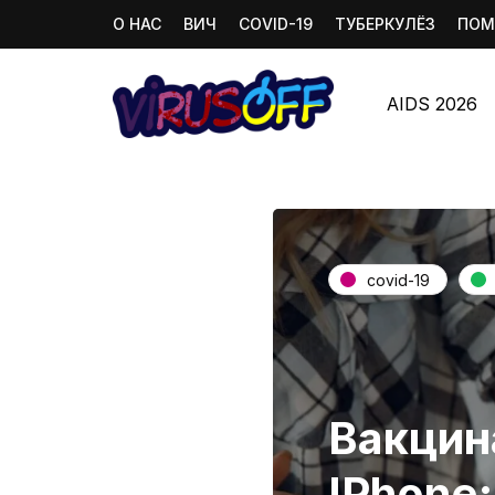
О НАС
ВИЧ
COVID-19
ТУБЕРКУЛЁЗ
ПОМ
AIDS 2026
covid-19
Вакцин
IPhone