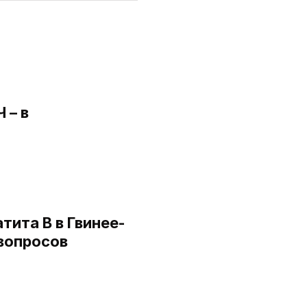
 – в
а
тита В в Гвинее-
 вопросов