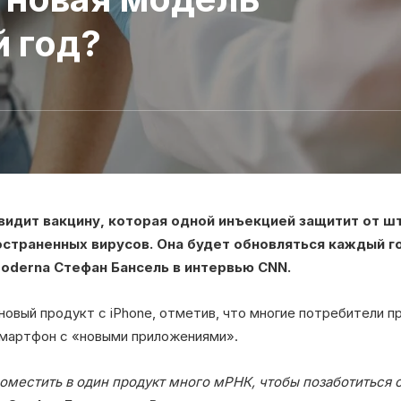
 год?
видит вакцину, которая одной инъекцией защитит от шт
остраненных вирусов. Она будет обновляться каждый г
oderna Стефан Бансель в интервью CNN.
новый продукт с iPhone, отметив, что многие потребители 
смартфон с «новыми приложениями».
местить в один продукт много мРНК, чтобы позаботиться об