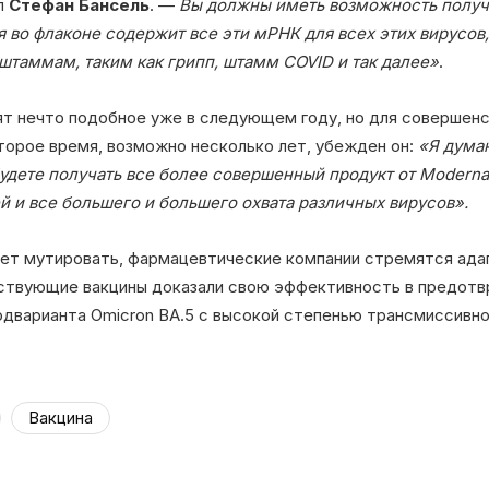
л
Стефан Бансель
. —
Вы должны иметь возможность получ
ая во флаконе содержит все эти мРНК для всех этих вирусов
штаммам, таким как грипп, штамм COVID и так далее»
.
т нечто подобное уже в следующем году, но для совершен
торое время, возможно несколько лет, убежден он:
«Я думаю
будете получать все более совершенный продукт от Moderna
 и все большего и большего охвата различных вирусов».
ет мутировать, фармацевтические компании стремятся ада
ствующие вакцины доказали свою эффективность в предотв
одварианта Omicron BA.5 с высокой степенью трансмиссивно
Вакцина