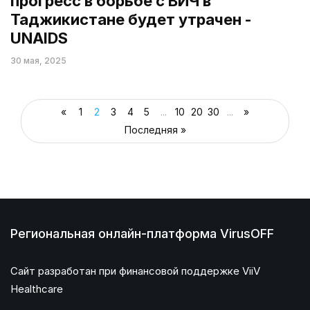
прогресс в борьбе с ВИЧ в
Таджикистане будет утрачен -
UNAIDS
30 мая, 2025
«
1
2
3
4
5
...
10
20
30
...
»
Последняя »
Региональная онлайн-платформа VirusOFF
Сайт разработан при финансовой поддержке ViiV
Healthcare