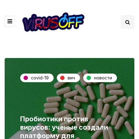
covid-19
вич
новости
Пробиотики против
вирусов: ученые создали
платформу для