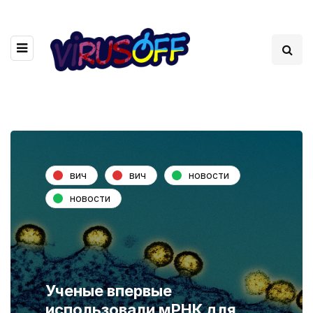
вич
вич
новости
новости
Ученые впервые
использовали мРНК для