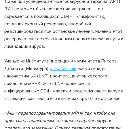
Даже при успешной антиретровирусной терапии (АРТ)
ВИЧ не может быть полностью устранен — он
скрывается в покоящихся CD4+ Т-лимфоцитах,
создавая скрытый резервуар, способный
реактивироваться при остановке лечения. Именно этот
резервуар считается ключевым препятствием на пути к
ликвидации вируса.
Ученые из Института инфекций и иммунитета Питера
Дохерти (Мельбурн)
разработали
новый липид-
наночастичный (LNP) носитель, внутрь которого
поместили мРНК. Этот LNP проникает в
инфицированные CD4+ клетки и «подталкивает» вирус к
активации, заставляя его выйти из скрытого состояния.
«Мы «перепрограммировали» мРНК так, чтобы она
приказала зараженным клеткам «выдать» вирус и
сделать его заметным. Однако главным препятствием