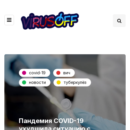
covid-19
вич
новости
туберкулёз
Пандемия COVID-19
ухудшила ситуацию с