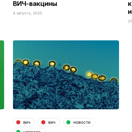
ВИЧ-вакцины
к
и
4 августа, 2025
25
вич
вич
новости
новости