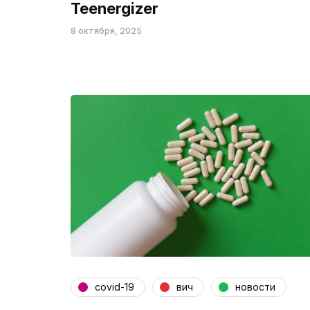
Teenergizer
8 октября, 2025
covid-19
вич
новости