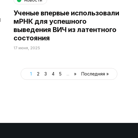
Ученые впервые использовали
и
мРНК для успешного
выведения ВИЧ из латентного
состояния
17 июня, 2025
1
2
3
4
5
...
»
Последняя »