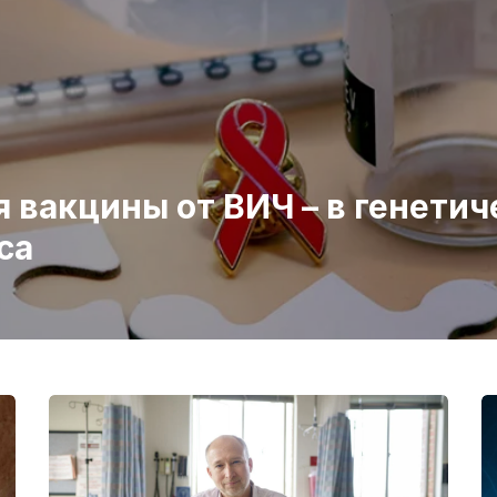
 вакцины от ВИЧ – в генети
са