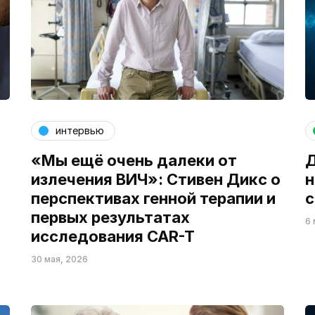
интервью
«Мы ещё очень далеки от
Д
излечения ВИЧ»: Стивен Дикс о
н
перспективах генной терапии и
с
первых результатах
6 
исследования CAR-T
30 мая, 2026