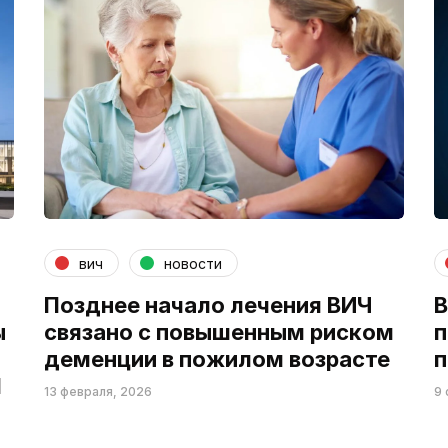
вич
новости
Позднее начало лечения ВИЧ
В
ы
связано с повышенным риском
п
деменции в пожилом возрасте
п
П
13 февраля, 2026
9 