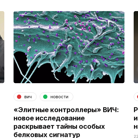
вич
новости
«Элитные контроллеры» ВИЧ:
Р
новое исследование
и
раскрывает тайны особых
н
белковых сигнатур
22