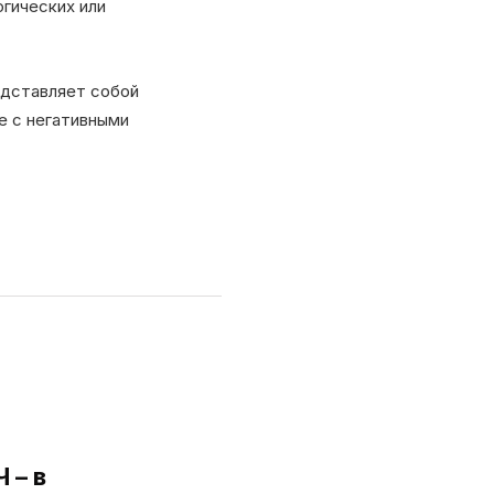
огических или
едставляет собой
е с негативными
 – в