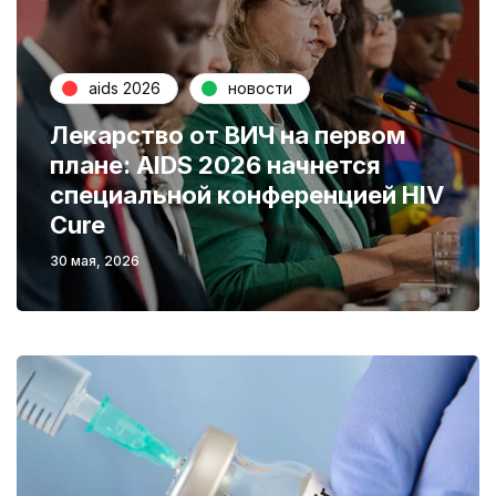
aids 2026
новости
Лекарство от ВИЧ на первом
плане: AIDS 2026 начнется
специальной конференцией HIV
Cure
30 мая, 2026