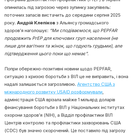
опинилась під загрозою через зупинку закупівель:
поточних запасів вистачить до середини серпня 2025
року.
Андрій Клепіков
з Альянсу громадського
здоров’я наголошує:
“Ми сподіваємося, що PEPFAR
продовжить PrEP для ключових груп населення (не
лише для вагітних та жінок, що годують грудьми), але
підтвердження цього поки що немає”.
Попри обережно-позитивні новини щодо PEPFAR,
ситуацію з кризою боротьби з ВІЛ це не виправить, і вона
надалі залишається загрозливою.
Агентство США з
міжнародного розвитку USAID розформували
,
адміністрація США врізала майже 1 мільярд доларів
фінансування боротьби з ВІЛ у Національних інститутах
охорони здоров’я (NIH), а Відділ профілактики ВІЛ
Центрів контролю та профілактики захворювань США
(CDC) був значно скорочений. Це поставило під загрозу