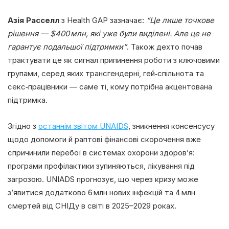
Азія Расселл
з Health GAP зазначає:
“Це лише точкове
рішення — $400 млн, які уже були виділені. Але це не
гарантує подальшої підтримки”
. Також дехто почав
трактувати це як сигнал припинення роботи з ключовими
групами, серед яких трансгендерні, гей‑спільнота та
секс‑працівники — саме ті, кому потрібна акцентована
підтримка.
Згідно з
останнім звітом UNAIDS
, зникнення консенсусу
щодо допомоги й раптові фінансові скорочення вже
спричинили перебої в системах охорони здоров’я:
програми профілактики зупиняються, лікування під
загрозою. UNIADS прогнозує, що через кризу може
з’явитися додатково 6 млн нових інфекцій та 4 млн
смертей від СНІДу в світі в 2025–2029 роках.