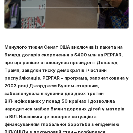
Минулого тижня Сенат США виключив із пакета на
9 млрд доларів скорочення в $400 млн на PEPFAR,
про що раніше оголошував президент Дональд
Трамп, завдяки тиску демократів і частини
республіканців. PEPFAR – програма, започаткована у
2003 році Джорджем Бушем-старшим,
забезпечувала лікування для двох третин
ВІЛ‑інфікованих у понад 50 країнах і дозволила
народитися майже 8 млн здорових дітей у матерів
із ВІЛ.
Наскільки це поверне ситуацію з
фінансуванням глобальної боротьби з епідемією
ВІЛ/СНІДу в докризовий стан – розбирався