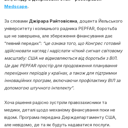
Medscape
.
За словами
Джірара Райтовісяна
, доцента Йельського
університету і колишнього радника PEPFAR, боротьба
ще не завершена, але збереження фінансування дає
“певний передих”:
“це ознака того, що Конгрес готовий
здійснювати нагляд і надіслати чіткий сигнал світовому
масштабу: США не відмовляються від боротьби з ВІЛ.
Це дає PEPFAR простір для продовження планування
перехідних періодів у країнах, а також для підтримки
інноваційних програм, включаючи профілактику ВІЛ за
допомогою штучного інтелекту”
.
Хоча рішення радісно зустріли правозахисники та
медики, деталі щодо механізму фінансування поки не
відомі. Програма передана Держдепартаменту США,
але невідомо, де та як будуть надаватися послуги.