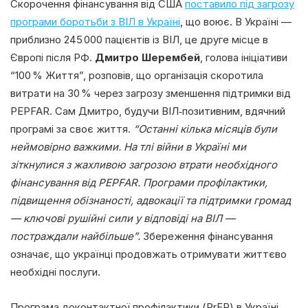
Скорочення фінансування від США
поставило під загрозу
програми боротьби з ВІЛ в Україні
, що воює. В Україні —
приблизно 245 000 пацієнтів із ВІЛ, це друге місце в
Європі після РФ.
Дмитро Шерембей
, голова ініціативи
“100 % Життя”, розповів, що організація скоротила
витрати на 30 % через загрозу зменшення підтримки від
PEPFAR. Сам Дмитро, будучи ВІЛ‑позитивним, вдячний
програмі за своє життя.
“Останні кілька місяців були
неймовірно важкими. На тлі війни в Україні ми
зіткнулися з жахливою загрозою втрати необхідного
фінансування від PEPFAR. Програми профілактики,
підвищення обізнаності, адвокації та підтримки громад
— ключові рушійні сили у відповіді на ВІЛ —
постраждали найбільше”.
Збереження фінансування
означає, що українці продовжать отримувати життєво
необхідні послуги.
Програма доконтактної профілактики (PrEP) в Україні