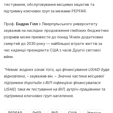
тестування, обслуговування місцевих ініціатив та
підтримку ключових груп за межами PEPFAR.
Проф.
Ендрю Гілл
з Ліверпульського університету
зауважив на наслідки: продовження глибоких бюджетних
розривів може призвести до понад 14 млн додаткових
смертей до 2030 року — найбільшої втрати життів за
час каденції президента США з часів Другої світової
війни.
“Немає жодних ознак того, що фінансування USAID буде
відновлено,
– зауважив він. –
Значна частина місцевої
підтримки боротьби з ВІЛ-інфекцією фінансувалася
USAID, така як тестування на ВІЛ, аутріч-працівники та
підтримка ключових груп населення.
PEPFAR
PrEP
ВІЛ
США
Україна