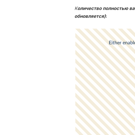
К
о
личество полностью ва
обновляется)
: