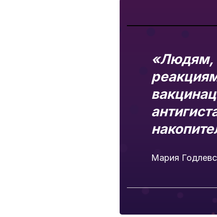
«Людям, 
реакциям
вакцинац
антигист
накопите
Мария Годлевс