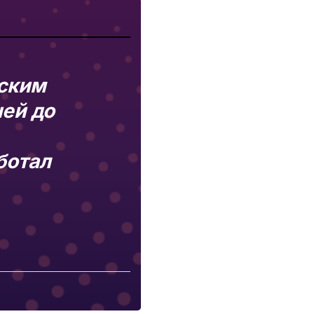
ским
ей до
ботал