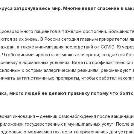
руса затронула весь мир. Многие видят спасение в вакц
ционарах много пациентов в тяжёлом состоянии. Большинство
рются за их жизнь. В России сегодня главным приоритетом 
раждан, а также минимизация последствий от COVID-19 чер
. Чтобы минимизировать возможные очереди, создается бол
прививку в нормальных условиях. Ведется профилактическая
 склонным к острым аллергическим реакциям, рекомендуют з
инимать антигистаминные препараты, чтобы сработал накопи
ка, много людей не делают прививку потому что боятс
есная инновация – дневник самонаблюдения после вакцинаци
приложении государственных и муниципальных услуг. После 
здоровья, о медикаментах, если те применялись для устран