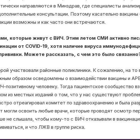
ически направляются в Минздрав, где специалисты анализи
ополнительные консультации. Поэтому касательно вакцины 
акции возможны и как часто они встречаются.
ми, которые живут с ВИЧ. Этим летом СМИ активно писа
инации от COVID-19, хотя наличие вируса иммунодефиц
рививки. Можете рассказать, с чем это было связанно
орой участвовали районные поликлиники. К сожалению, на то 
жным образом осведомлены о взаимодействии вакцины и АР
Ч-позитивному человеку. Тогда пациентское сообщество в
ном из местных изданий о том, что у нас существуют пробл
ыстро отреагировал комитет по здравоохранению и была ра
ут могли освоить любые врачи, которые проводят осмотр пер
ше не слышала, чтобы кому-то с ВИЧ отказывали в вакцинаци
ививаться, и что ЛЖВ в группе риска.