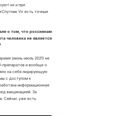
руют их и при
«Спутник V» есть точные
ли о том, что россиянам
ита человека не является
?
время (июнь-июль 2021) не
В-препаратов и вообще о
зяло на себя лидирующую
емы с доступом к
зработана информационная
ед вакцинацией. За
и. Сейчас уже есть