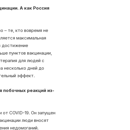
инации. А как Россия
 – те, кто вовремя не
является максимальная
ез достижение
ьше пунктов вакцинации,
 терапия для людей с
а несколько дней до
тельный эффект.
я побочных реакций из-
и от COVID-19. Он запущен
вакцинации люди вносят
ения недомоганий.