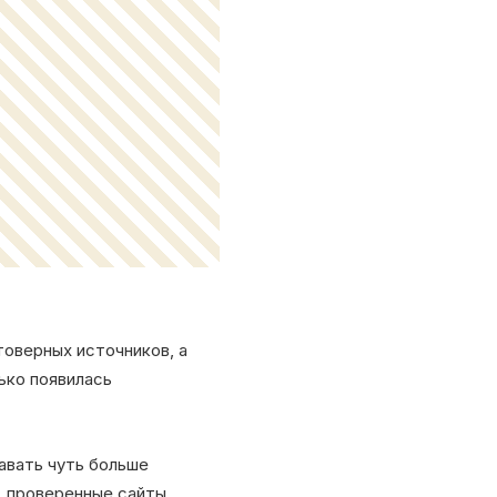
товерных источников, а
ько появилась
давать чуть больше
, проверенные сайты,