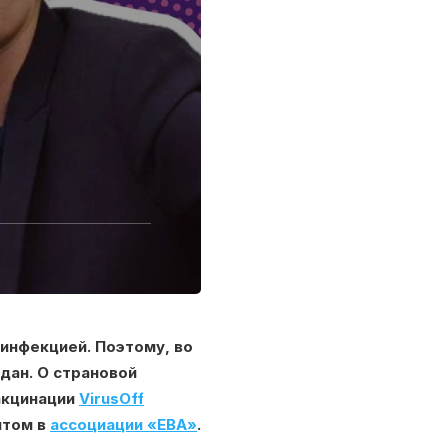
инфекцией. Поэтому, во
дан. О страновой
акцинации
VirusOff
нтом в
ассоциации «ЕВА»
.