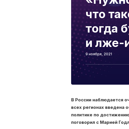
что так
тогда 
и лже-
9 ноября, 2021
В России наблюдается о
всех регионах введена о
политике по достижению
поговорил с Марией Год