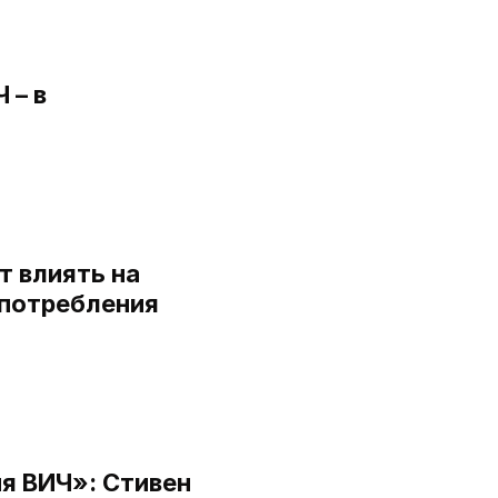
 – в
а
 влиять на
употребления
я ВИЧ»: Стивен