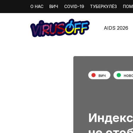
О НАС
ВИЧ
COVID-19
ТУБЕРКУЛЁЗ
ПОМ
AIDS 2026
вич
нов
Индекс
не ото