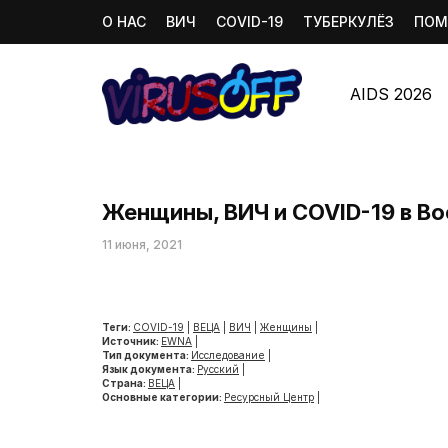
О НАС
ВИЧ
COVID-19
ТУБЕРКУЛЁЗ
ПОМ
AIDS 2026
Женщины, ВИЧ и COVID-19 в Во
11 июня, 2021
Теги:
COVID-19
|
ВЕЦА
|
ВИЧ
|
Женщины
|
Источник:
EWNA
|
Тип документа:
Исследование
|
Язык документа:
Русский
|
Страна:
ВЕЦА
|
Основные категории:
Ресурсный Центр
|