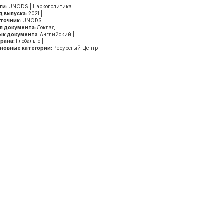
ги:
UNODS
|
Наркополитика
|
д выпуска:
2021
|
точник:
UNODS
|
п документа:
Доклад
|
ык документа:
Английский
|
рана:
Глобально
|
новные категории:
Ресурсный Центр
|