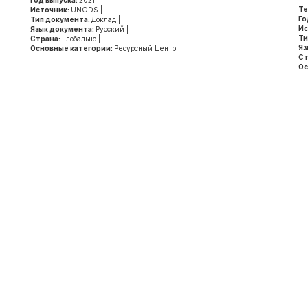
Год выпуска:
2021
|
Те
Источник:
UNODS
|
Го
Тип документа:
Доклад
|
Ис
Язык документа:
Русский
|
Ти
Страна:
Глобально
|
Яз
Основные категории:
Ресурсный Центр
|
Ст
Ос