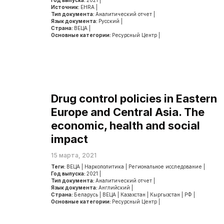
Год выпуска:
2021
|
Источник:
EHRA
|
Тип документа:
Аналитический отчет
|
Язык документа:
Русский
|
Страна:
ВЕЦА
|
Основные категории:
Ресурсный Центр
|
Drug control policies in Eastern
Europe and Central Asia. The
economic, health and social
impact
15 марта, 2021
Теги:
ВЕЦА
|
Наркополитика
|
Региональное исследование
|
Год выпуска:
2021
|
Тип документа:
Аналитический отчет
|
Язык документа:
Английский
|
Страна:
Беларусь
|
ВЕЦА
|
Казахстан
|
Кыргызстан
|
РФ
|
Основные категории:
Ресурсный Центр
|