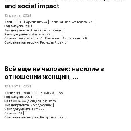
and social impact
15 марта, 2021
Теги:
ВЕЦА
|
Наркополитика
|
Региональное исследование
|
Год выпуска:
2021
|
Тип документа:
Аналитический отчет
|
Язык документа:
Английский
|
Страна:
Беларусь
|
ВЕЦА
|
Казахстан
|
Кыргызстан
|
РФ
|
Основные категории:
Ресурсный Центр
|
Всё еще не человек: насилие в
отношении женщин, ...
10 марта, 2021
Теги:
ВИЧ
|
Женщины
|
Насилие
|
ПАВ
|
Год выпуска:
2021
|
Источник:
Фонд Андрея Рылькова
|
Тип документа:
Исследование
|
Язык документа:
Русский
|
Страна:
РФ
|
Основные категории:
Ресурсный Центр
|