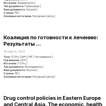
Источник:
Фармасинтез
|
Тип документа:
Публикация
|
Язык документа:
Русский
|
Страна:
РФ
|
Основные категории:
Ресурсный Центр
|
Коалиция по готовности к лечению:
Результаты ...
16 марта, 2021
Теги:
ITCPru
|
ВИЧ
|
РФ
|
Тестирование
|
Год выпуска:
2021
|
Источник:
ITCPru
|
Тип документа:
Исследование
|
Язык документа:
Русский
|
Страна:
РФ
|
Основные категории:
Ресурсный Центр
|
Drug control policies in Eastern Europe
and Central Asia. The economic, health